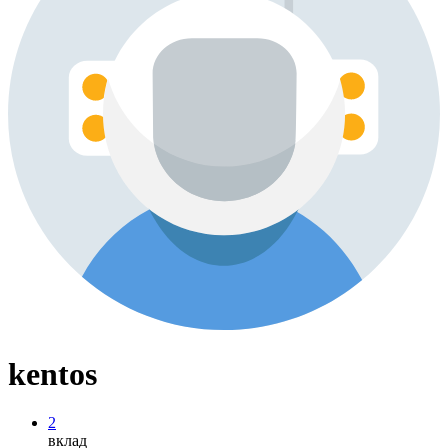
kentos
2
вклад