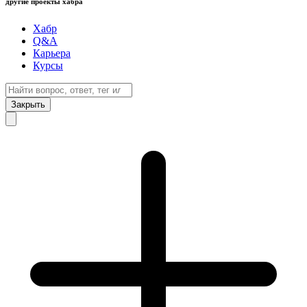
другие проекты хабра
Хабр
Q&A
Карьера
Курсы
Закрыть