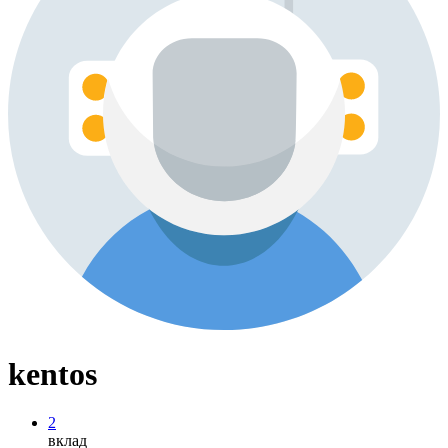
kentos
2
вклад