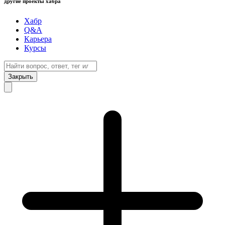
другие проекты хабра
Хабр
Q&A
Карьера
Курсы
Закрыть