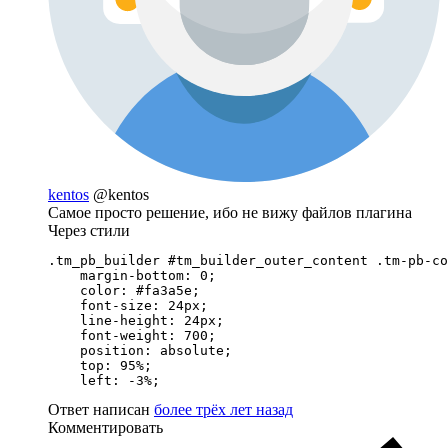
kentos
@kentos
Самое просто решение, ибо не вижу файлов плагина
Через стили
.tm_pb_builder #tm_builder_outer_content .tm-pb-co
    margin-bottom: 0;

    color: #fa3a5e;

    font-size: 24px;

    line-height: 24px;

    font-weight: 700;

    position: absolute;

    top: 95%;

    left: -3%;
Ответ написан
более трёх лет назад
Комментировать