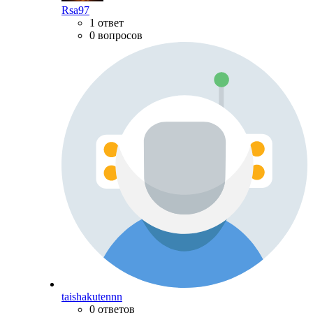
Rsa97
1 ответ
0 вопросов
taishakutennn
0 ответов