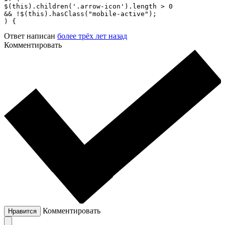
$(this).children('.arrow-icon').length > 0

&& !$(this).hasClass("mobile-active");

) {
Ответ написан
более трёх лет назад
Комментировать
Комментировать
Нравится