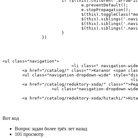
                        if ($(this).children('.arrow-ic
                                e.preventDefault();

                                e.stopPropagation();

                                $(this).toggleClass("mo
                                $(this).siblings('.navi
                                $(this).siblings('.navi
                                $(this).siblings('.navi
                        }

                })
<ul class="navigation">

                            <li class=" navigation-wide
        <a href="/catalog/" class="">Каталог <span clas
        <ul class="navigation-dropdown-wide" style="dis
                                                    <li
        <a href="/catalog/reduktory-xoda/" class="">Ред
                    <ul class="navigation-dropdown-wide
                                                       
        <a href="/catalog/reduktory-xoda/hitachi/">Hita
Вот код
Вопрос задан
более трёх лет назад
101 просмотр