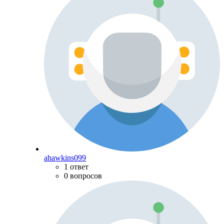
ahawkins099
1 ответ
0 вопросов