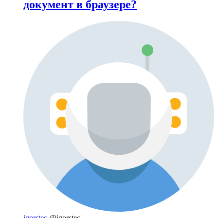
документ в браузере?
igorstec
@igorstec