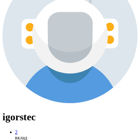
igorstec
2
вклад