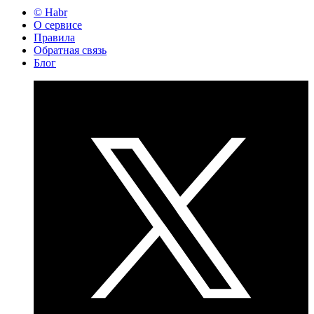
© Habr
О сервисе
Правила
Обратная связь
Блог