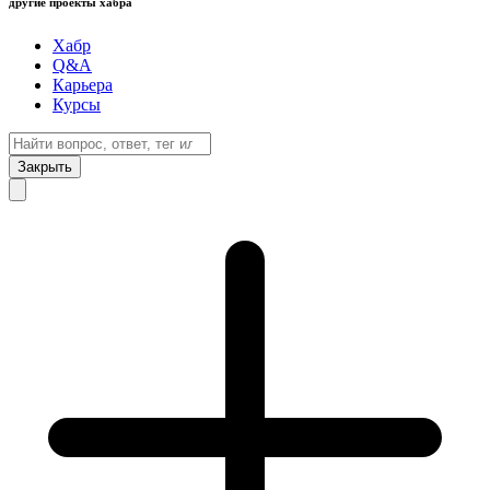
другие проекты хабра
Хабр
Q&A
Карьера
Курсы
Закрыть