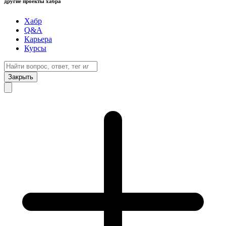
другие проекты хабра
Хабр
Q&A
Карьера
Курсы
Закрыть