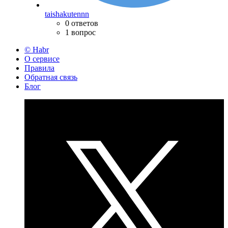
taishakutennn
0 ответов
1 вопрос
© Habr
О сервисе
Правила
Обратная связь
Блог