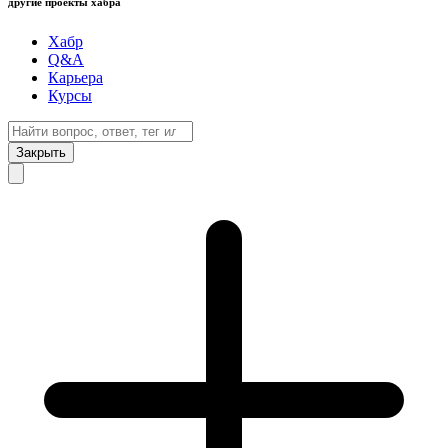
другие проекты хабра
Хабр
Q&A
Карьера
Курсы
Закрыть