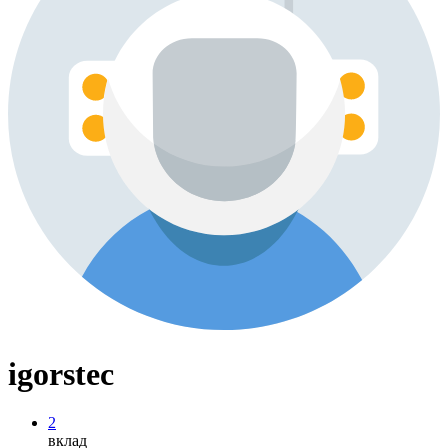
igorstec
2
вклад