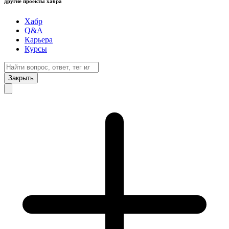
другие проекты хабра
Хабр
Q&A
Карьера
Курсы
Закрыть