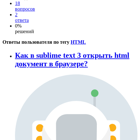
18
вопросов
2
ответа
0%
решений
Ответы пользователя по тегу
HTML
Как в sublime text 3 открыть html
документ в браузере?