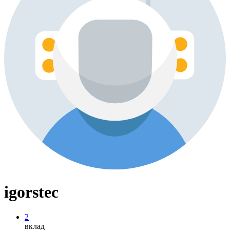
igorstec
2
вклад