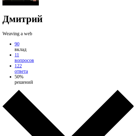
Дмитрий
Weaving a web
90
вклад
11
вопросов
122
ответа
50%
решений