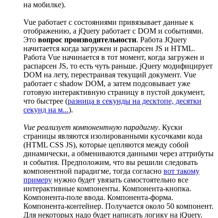
на мобилке).
Vue работает с состояниями привязывает данные к
отображению, а jQuery работает с DOM и событиями.
Это
вопрос производительности
. Работа JQuery
начитается когда загружен и распарсен JS и HTML.
Работа Vue начинается в тот момент, когда загружен и
распарсен JS, то есть чуть раньше. jQuery модифицирует
DOM на лету, перестраивая текущий документ. Vue
работает с shadow DOM, а затем подсовывает уже
готовую интерактивную страницу в пустой документ,
что быстрее (
разница в секунды на десктопе, десятки
секунд на м...
).
Vue реализует компонентную парадигму
. Куски
страницы являются изолированными кусочками кода
(HTML CSS JS), которые цепляются между собой
динамически, а обмениваются данными через аттрибуты
и события. Предположим, что вы решили следовать
компонентной парадигме, тогда согласно
вот такому
примеру
нужно будет увязать самостоятельно все
интерактивные компоненты. Компонента-кнопка.
Компонента-поле ввода. Компонента-форма.
Компонента-контейнер. Получается около 50 компонент.
Для некоторых надо будет написать логику на jQuery.