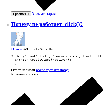
3
комментария
Нравится
1
Почему не работает .click()?
Dymok
@UnluckySerivelha
$('body').on('click', '.answer-item', function() {

  $(this).toggleClass("active");

});
Ответ написан
более трёх лет назад
Комментировать