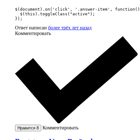
$(document).on('click', '.answer-item', function()
  $(this).toggleClass("active");

});
Ответ написан
более трёх лет назад
Комментировать
Комментировать
Нравится
8