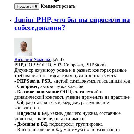
Комментировать
Нравится
8
Junior PHP, что бы вы спросили на
собеседовании?
Виталий Хоменко
@iiifx
PHP, OOP, SOLID, Yii2, Composer, PHPStorm
Джуниор джуниору рознь и в разных конторах разные
требования, но в идеале вам нужно знать и уметь:
-
PHPStorm
,
PSR
, чистый самодокументированный код
-
Composer
, автозагрузка классов
-
Базовое понимание ООП
, статический и
динамический контекст, умение применять на практике
-
Git
, работа с ветками, мерджи, разруливание
конфликтов
-
Индексы в БД
, какие, для чего нужны, составные
индексы, какие недостатки имеют
-
Джоины в БД
, подзапросы, группировка
- Внешние ключи в БД, минимум по нормализации