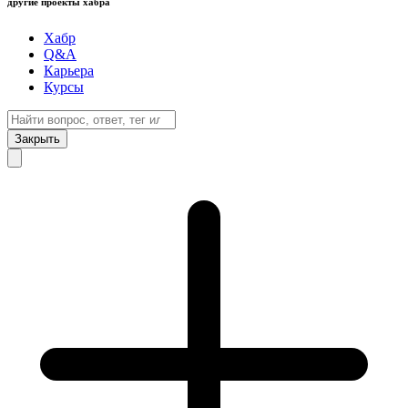
другие проекты хабра
Хабр
Q&A
Карьера
Курсы
Закрыть