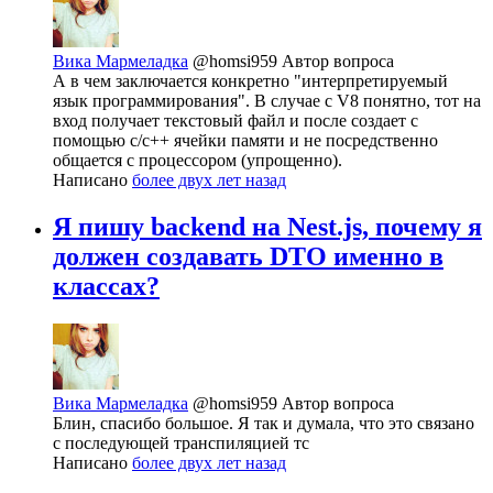
Вика Мармеладка
@homsi959
Автор вопроса
А в чем заключается конкретно "интерпретируемый
язык программирования". В случае с V8 понятно, тот на
вход получает текстовый файл и после создает с
помощью c/c++ ячейки памяти и не посредственно
общается с процессором (упрощенно).
Написано
более двух лет назад
Я пишу backend на Nest.js, почему я
должен создавать DTO именно в
классах?
Вика Мармеладка
@homsi959
Автор вопроса
Блин, спасибо большое. Я так и думала, что это связано
с последующей транспиляцией тс
Написано
более двух лет назад