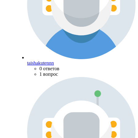
taishakutennn
0 ответов
1 вопрос