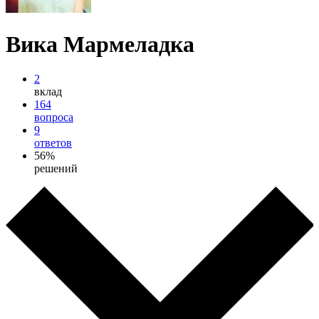
Вика Мармеладка
2
вклад
164
вопроса
9
ответов
56%
решений