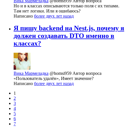
Вика Мармеладка
@homsi959
Автор вопроса
Но и в классах описываются только поля с их типами.
Там нет логики. Или я ошибаюсь?
Написано
более двух лет назад
Я пишу backend на Nest.js, почему я
должен создавать DTO именно в
классах?
Вика Мармеладка
@homsi959
Автор вопроса
«Пользователь удалён», Имеет значение?
Написано
более двух лет назад
1
2
3
4
5
6
7