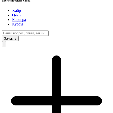
другие проекты хабра
Хабр
Q&A
Карьера
Курсы
Закрыть