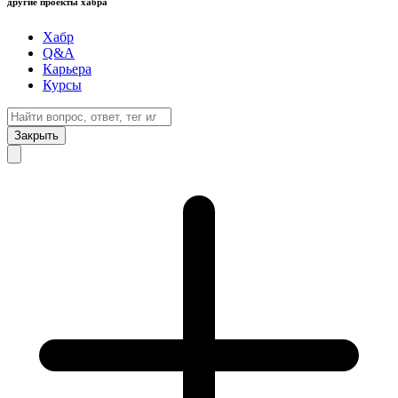
другие проекты хабра
Хабр
Q&A
Карьера
Курсы
Закрыть