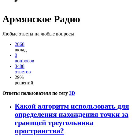
Армянское Радио
Любые ответы на любые вопросы
2868
вклад
0
вопросов
3488
ответов
29%
решений
Ответы пользователя по тегу
3D
Какой алгоритм использовать для
определения нахождения точки за
границей треугольника
пространства?