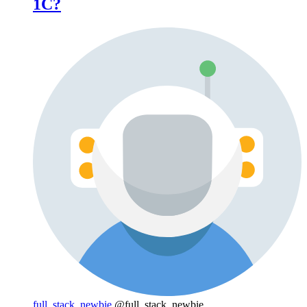
1С?
full_stack_newbie
@full_stack_newbie