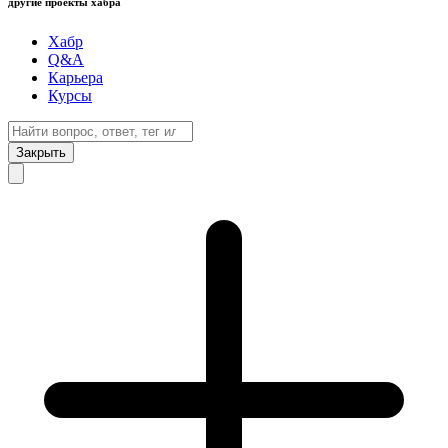
другие проекты хабра
Хабр
Q&A
Карьера
Курсы
Закрыть