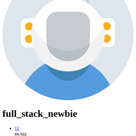
full_stack_newbie
11
вклад