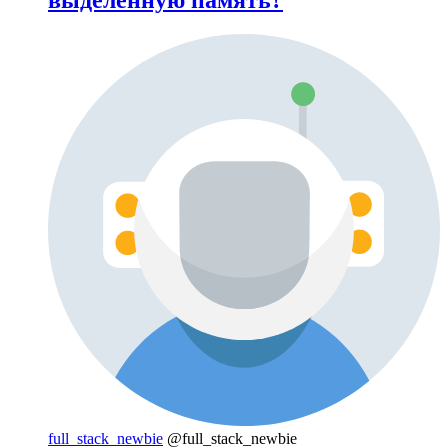
выделенную память?
full_stack_newbie
@full_stack_newbie