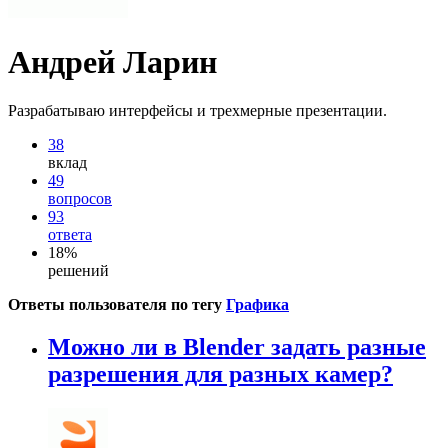
Андрей Ларин
Разрабатываю интерфейсы и трехмерные презентации.
38
вклад
49
вопросов
93
ответа
18%
решений
Ответы пользователя по тегу
Графика
Можно ли в Blender задать разные
разрешения для разных камер?