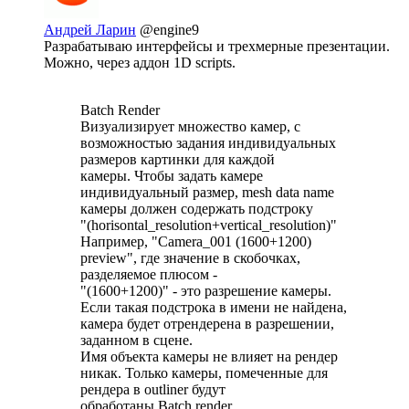
Андрей Ларин
@engine9
Разрабатываю интерфейсы и трехмерные презентации.
Можно, через аддон 1D scripts.
Batch Render
Визуализирует множество камер, с
возможностью задания индивидуальных
размеров картинки для каждой
камеры. Чтобы задать камере
индивидуальный размер, mesh data name
камеры должен содержать подстроку
"(horisontal_resolution+vertical_resolution)"
Например, "Camera_001 (1600+1200)
preview", где значение в скобочках,
разделяемое плюсом -
"(1600+1200)" - это разрешение камеры.
Если такая подстрока в имени не найдена,
камера будет отрендерена в разрешении,
заданном в сцене.
Имя объекта камеры не влияет на рендер
никак. Только камеры, помеченные для
рендера в outliner будут
обработаны Batch render.