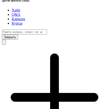
другие проекты хабра
Хабр
Q&A
Карьера
Курсы
Закрыть