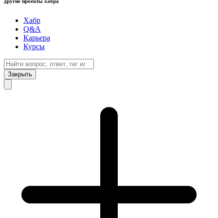
другие проекты хабра
Хабр
Q&A
Карьера
Курсы
Закрыть