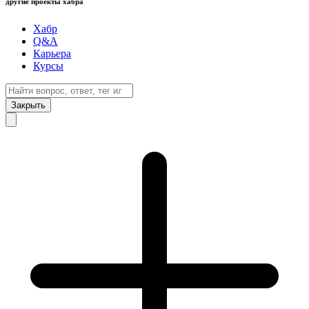
другие проекты хабра
Хабр
Q&A
Карьера
Курсы
Закрыть