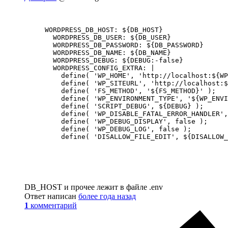
WORDPRESS_DB_HOST: ${DB_HOST}

  WORDPRESS_DB_USER: ${DB_USER}

  WORDPRESS_DB_PASSWORD: ${DB_PASSWORD}

  WORDPRESS_DB_NAME: ${DB_NAME}

  WORDPRESS_DEBUG: ${DEBUG:-false}

  WORDPRESS_CONFIG_EXTRA: |

    define( 'WP_HOME', 'http://localhost:${WP
    define( 'WP_SITEURL', 'http://localhost:$
    define( 'FS_METHOD', '${FS_METHOD}' );

    define( 'WP_ENVIRONMENT_TYPE', '${WP_ENVI
    define( 'SCRIPT_DEBUG', ${DEBUG} );

    define( 'WP_DISABLE_FATAL_ERROR_HANDLER',
    define( 'WP_DEBUG_DISPLAY', false );

    define( 'WP_DEBUG_LOG', false );

    define( 'DISALLOW_FILE_EDIT', ${DISALLOW_
DB_HOST и прочее лежит в файле .env
Ответ написан
более года назад
1
комментарий