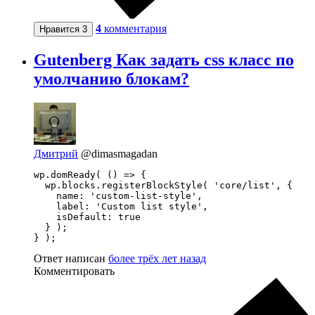
4
комментария
Нравится
3
Gutenberg Как задать css класс по
умолчанию блокам?
Дмитрий
@dimasmagadan
wp.domReady( () => {

  wp.blocks.registerBlockStyle( 'core/list', {

    name: 'custom-list-style',

    label: 'Custom list style',

    isDefault: true

  } );

} );
Ответ написан
более трёх лет назад
Комментировать