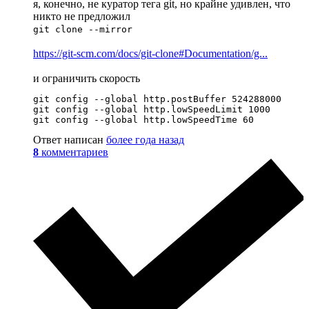
я, конечно, не куратор тега git, но крайне удивлен, что
никто не предложил
git clone --mirror
https://git-scm.com/docs/git-clone#Documentation/g...
и ограничить скорость
git config --global http.postBuffer 524288000

git config --global http.lowSpeedLimit 1000

git config --global http.lowSpeedTime 60
Ответ написан
более года назад
8
комментариев