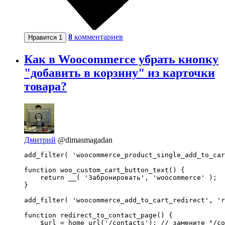
8
комментариев
Нравится
1
Как в Woocommerce убрать кнопку
"добавить в корзину" из карточки
товара?
Дмитрий
@dimasmagadan
add_filter( 'woocommerce_product_single_add_to_car
function woo_custom_cart_button_text() {

    return __( 'Забронировать', 'woocommerce' );

}

add_filter( 'woocommerce_add_to_cart_redirect', 'r
function redirect_to_contact_page() {

    $url = home_url('/contacts'); // замените "/co