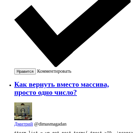
Комментировать
Нравится
Как вернуть вместо массива,
просто одно число?
Дмитрий
@dimasmagadan
$term_list = wp_get_post_terms( $post->ID, 'progra