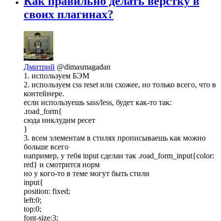
Как правильно делать вёрстку в
своих плагинах?
Дмитрий
@dimasmagadan
1. используем БЭМ
2. используем css reset или схожее, но только всего, что в
контейнере.
если используешь sass/less, будет как-то так:
.road_form{
сюда инклудим ресет
}
3. всем элементам в стилях прописываешь как можно
больше всего
например, у тебя input сделан так .road_form_input{color:
red} и смотрится норм
но у кого-то в теме могут быть стили
input{
position: fixed;
left:0;
top:0;
font-size:3;