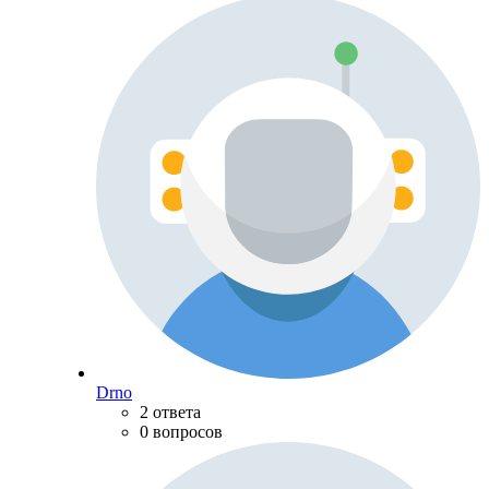
Drno
2 ответа
0 вопросов