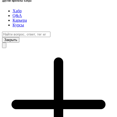
другие проекты хабра
Хабр
Q&A
Карьера
Курсы
Закрыть