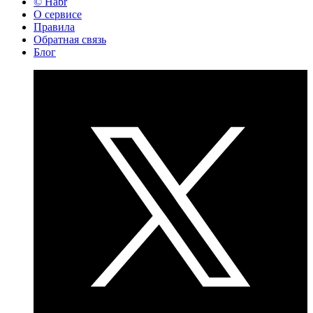
© Habr
О сервисе
Правила
Обратная связь
Блог