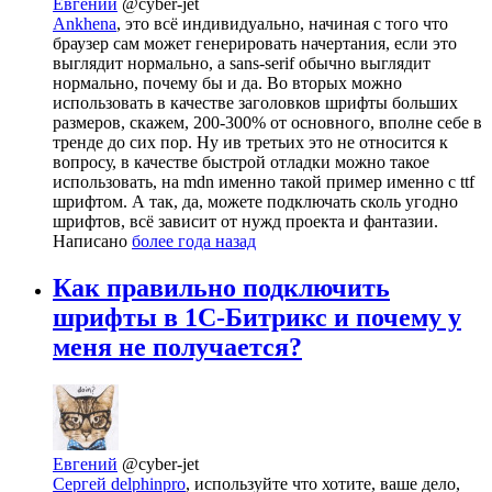
Евгений
@cyber-jet
Ankhena
, это всё индивидуально, начиная с того что
браузер сам может генерировать начертания, если это
выглядит нормально, а sans-serif обычно выглядит
нормально, почему бы и да. Во вторых можно
использовать в качестве заголовков шрифты больших
размеров, скажем, 200-300% от основного, вполне себе в
тренде до сих пор. Ну ив третьих это не относится к
вопросу, в качестве быстрой отладки можно такое
использовать, на mdn именно такой пример именно с ttf
шрифтом. А так, да, можете подключать сколь угодно
шрифтов, всё зависит от нужд проекта и фантазии.
Написано
более года назад
Как правильно подключить
шрифты в 1C-Битрикс и почему у
меня не получается?
Евгений
@cyber-jet
Сергей delphinpro
, используйте что хотите, ваше дело,