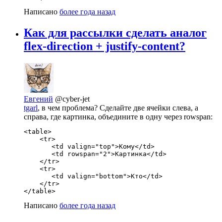
Написано
более года назад
Как для рассылки сделать аналог
flex-direction + justify-content?
Евгений
@cyber-jet
tgarl
, в чем проблема? Сделайте две ячейки слева, а
справа, где картинка, объедините в одну через rowspan:
<table>

    <tr>

       <td valign="top">Кому</td>

       <td rowspan="2">Картинка</td>

    </tr>

    <tr> 

       <td valign="bottom">Кто</td>

    </tr>

</table>
Написано
более года назад