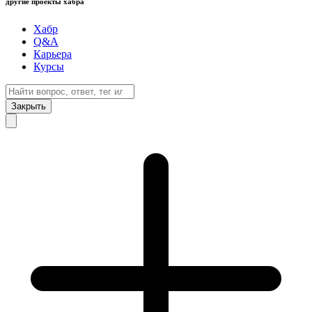
другие проекты хабра
Хабр
Q&A
Карьера
Курсы
Закрыть