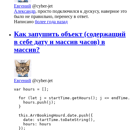
Евгений
@cyber-jet
Александр
, просто подключился к дускусу, наверное это
было не правильно, перенесу в ответ.
Написано
более года назад
Как запушить объект (содержащий
в себе дату и массив часов) в
массив?
Евгений
@cyber-jet
var hours = [];

  for (let j = startTime.getHours(); j <= endTime.
    hours.push(j);

  }

  this.ArrBookingHourd.date.push({

    date: startTime.toDateString(),

    hours: hours

  });