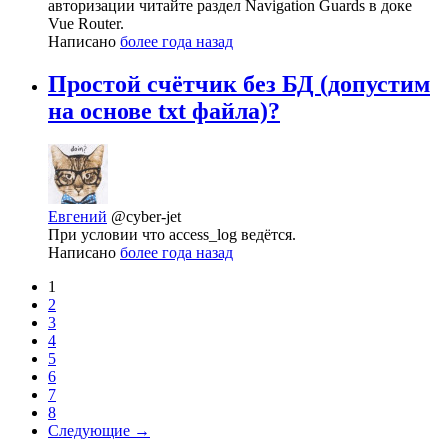
авторизации читайте раздел Navigation Guards в доке
Vue Router.
Написано
более года назад
Простой счётчик без БД (допустим
на основе txt файла)?
Евгений
@cyber-jet
При условии что access_log ведётся.
Написано
более года назад
1
2
3
4
5
6
7
8
Следующие →