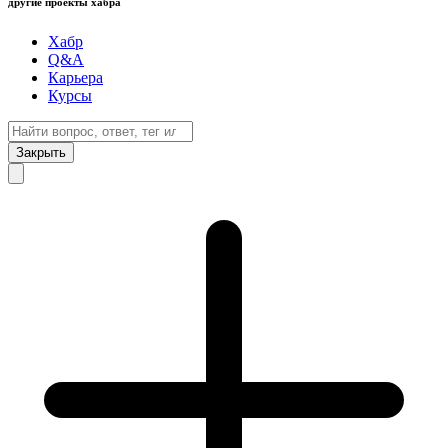
другие проекты хабра
Хабр
Q&A
Карьера
Курсы
Закрыть