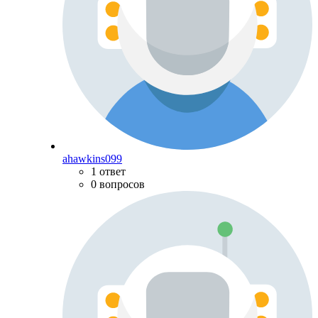
ahawkins099
1 ответ
0 вопросов