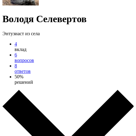
Володя Селевертов
Энтузиаст из села
4
вклад
6
вопросов
8
ответов
50%
решений