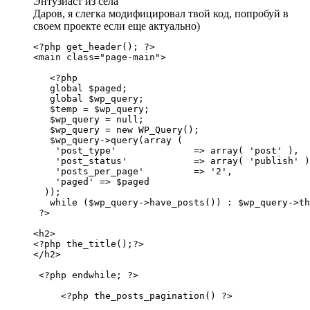
Энтузиаст из села
Даров, я слегка модифицировал твой код, попробуй в
своем проекте если еще актуально)
<?php get_header(); ?>

<main class="page-main">

   <?php 

   global $paged;

   global $wp_query;

   $temp = $wp_query; 

   $wp_query = null; 

   $wp_query = new WP_Query(); 

   $wp_query->query(array (

    'post_type'              => array( 'post' ),

    'post_status'            => array( 'publish' )
    'posts_per_page'         => '2',

    'paged' => $paged

  ));

   while ($wp_query->have_posts()) : $wp_query->th
 ?>

<h2>

<?php the_title();?>

</h2>

 <?php endwhile; ?>

     <?php the_posts_pagination() ?>
