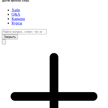
другие проекты хабра
Хабр
Q&A
Карьера
Курсы
Закрыть