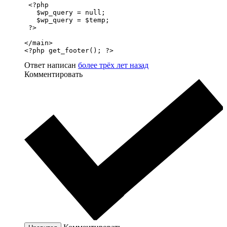
 <?php 

   $wp_query = null; 

   $wp_query = $temp; 

 ?>

</main>

<?php get_footer(); ?>
Ответ написан
более трёх лет назад
Комментировать