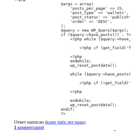
                    $args = array(

                        'posts_per_page' => 15,

                        'post_type' => 'wallets',

                        'post_status' => 'publish'
                        'order' => 'DESC',

                    );

                    $query = new WP_Query($args);

                    if ($query->have_posts()) : ?>

                        <?php while ($query->have_
                            <?php if (get_field('f
                        <?php

                        endwhile;

                        wp_reset_postdata();

                        while ($query->have_posts(
                            <?php if (!get_field('
                        <?php

                        endwhile;

                        wp_reset_postdata();

                    endif;

                    ?>
Ответ написан
более трёх лет назад
1
комментарий