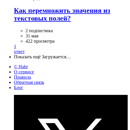
Как перемножить значения из
текстовых полей?
2 подписчика
31 мая
422 просмотра
1
ответ
Показать ещё
Загружается…
© Habr
О сервисе
Правила
Обратная связь
Блог