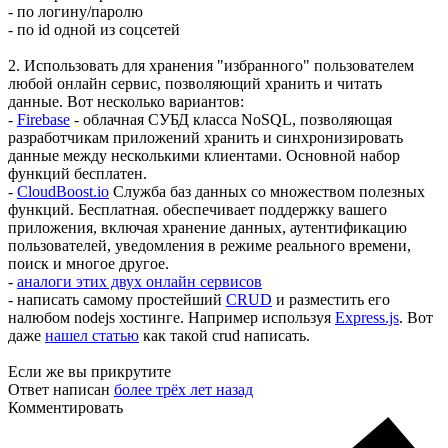
- по логину/паролю
- по id одной из соцсетей
2. Использовать для хранения "избранного" пользователем
любой онлайн сервис, позволяющий хранить и читать
данные. Вот несколько вариантов:
-
Firebase
- облачная СУБД класса NoSQL, позволяющая
разработчикам приложений хранить и синхронизировать
данные между несколькими клиентами. Основной набор
функций бесплатен.
-
CloudBoost.io
Служба баз данных со множеством полезных
функций. Бесплатная. обеспечивает поддержку вашего
приложения, включая хранение данных, аутентификацию
пользователей, уведомления в режиме реального времени,
поиск и многое другое.
-
аналоги этих двух онлайн сервисов
- написать самому простейший
CRUD
и разместить его
налюбом nodejs хостинге. Например используя
Express.js
. Вот
даже
нашел статью
как такой crud написать.
Если же вы прикрутите
Ответ написан
более трёх лет назад
Комментировать