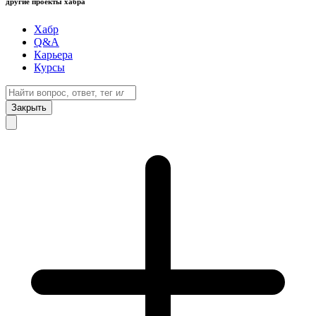
другие проекты хабра
Хабр
Q&A
Карьера
Курсы
Закрыть