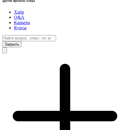
другие проекты хабра
Хабр
Q&A
Карьера
Курсы
Закрыть