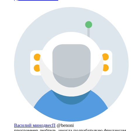
Василий минодвесП
@benoni
программер-любтель, иногда подрабатываю фрилансом