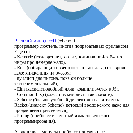
Василий минодвесП
@benoni
программер-любтель, иногда подрабатываю фрилансом
Еще есть:
- Nemerle (тоже дот.нет, как и упоминавшийся F#, но
инфы про немерле мало),
- Rust (набирающий известность от мозилы, есть вроде
даже книженция на руссом),
- hy (лисп для питона, пока он больше
экспериментальный),
- Elm (хаскелеподобный язык, компилируется в JS),
- Common Lisp (классический лисп, так сказать),
- Scheme (больше учебный диалект лиспа, хотя есть
Racket (диалект Scheme), который вроде кем-то даже для
продакшена применяется),
- Prolog (наиболее известный язык логического
программирования).
А так плюсы минусы наиболее популярных: