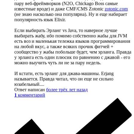
пару веб-фреймворков (N2O, Chickago Boss самые
известные вроде) и даже CMF/CMS Zotonic
zotonic.com
(не знаю насколько она популярна). Ну и еще набирает
популярность язык Elixir.
Если выбирать Эрланг vs Java, то наверное лучше
выбирать жабу, ибо помимо собственно жабы для JVM
есть воз и маленькая тележка языков программирования
на любой вкус, а также всяких прочик фитчей +
сообщество у жабы побольше будет, чем эрланга. Правда
у эрланга есть один плюсик по равнению с джавой - его
можно выучить чуть ли не за пару недель.
И кстати, есть эрланг для джава-машины. Erjang
называется. Правда читал, что он еще не сильно
юзабельный....
Ответ написан
более трёх лет назад
1
комментарий