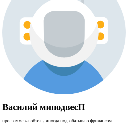
Василий минодвесП
программер-любтель, иногда подрабатываю фрилансом