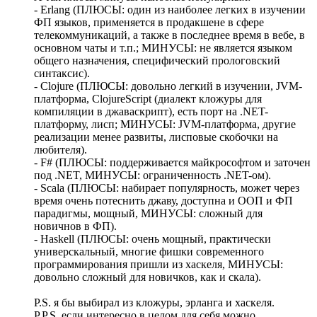
- Erlang (ПЛЮСЫ: один из наиболее легких в изучении
ФП языков, применяется в продакшене в сфере
телекоммуникаций, а также в последнее время в вебе, в
основном чаты и т.п.; МИНУСЫ: не является языком
общего назначения, специфический прологовский
синтаксис).
- Clojure (ПЛЮСЫ: довольно легкий в изучении, JVM-
платформа, ClojureScript (диалект кложуры для
компиляции в джаваскрипт), есть порт на .NET-
платформу, лисп; МИНУСЫ: JVM-платформа, другие
реализации менее развиты, лисповые скобочки на
любителя).
- F# (ПЛЮСЫ: поддерживается майкрософтом и заточен
под .NET, МИНУСЫ: ограниченность .NET-ом).
- Scala (ПЛЮСЫ: набирает популярность, может через
время очень потеснить джаву, доступна и ООП и ФП
парадигмы, мощный, МИНУСЫ: сложный для
новичнов в ФП).
- Haskell (ПЛЮСЫ: очень мощный, практически
универскальный, многие фишки современного
программирования пришли из хаскеля, МИНУСЫ:
довольно сложный для новичков, как и скала).
P.S. я бы выбирал из кложуры, эрланга и хаскеля.
P.P.S. если интересно в целом для себя можно