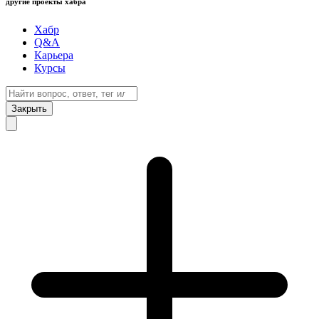
другие проекты хабра
Хабр
Q&A
Карьера
Курсы
Закрыть