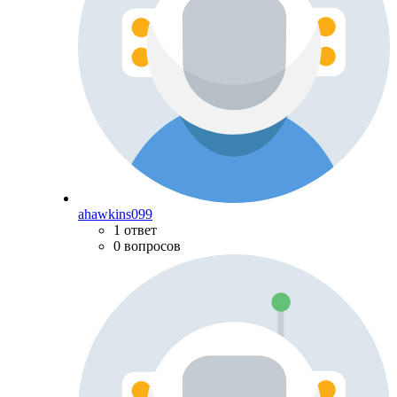
ahawkins099
1 ответ
0 вопросов