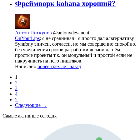
Фреймворк kohana хороший?
Антон Пискунов
@antonydevanchi
OnYourLips
: я не сравнивал - я просто дал альтернативу.
Symfony эпичен, согласен, но мы совершенно спокойно,
без увеличения сроков разработки делаем на нём
простые проекты т.к. он модульный и простой если не
накручивать на него ништяков.
Написано
более трёх лет назад
1
2
3
4
5
Следующие →
Самые активные сегодня