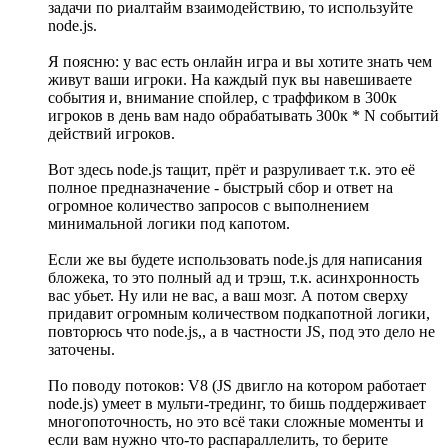
задачи по риалтайм взаимодействию, то используйте
node.js.
Я поясню: у вас есть онлайн игра и вы хотите знать чем
живут ваши игроки. На каждый пук вы навешиваете
события и, внимание спойлер, с траффиком в 300к
игроков в день вам надо обрабатывать 300к * N событий
действий игроков.
Вот здесь node.js тащит, прёт и разруливает т.к. это её
полное предназначение - быстрый сбор и ответ на
огромное количество запросов с выполнением
минимальной логики под капотом.
Если же вы будете использовать node.js для написания
бложека, то это полный ад и трэш, т.к. асинхронность
вас убьет. Ну или не вас, а ваш мозг. А потом сверху
придавит огромным количеством подкапотной логики,
повторюсь что node.js,, а в частности JS, под это дело не
заточены.
По поводу потоков: V8 (JS двигло на котором работает
node.js) умеет в мульти-трединг, то бишь поддерживает
многопоточность, но это всё таки сложные моменты и
если вам нужно что-то распараллелить, то берите