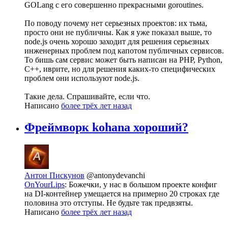
GOLang с его совершенно прекрасными goroutines.
По поводу почему нет серьезных проектов: их тьма,
просто они не публичны. Как я уже показал выше, то
node.js очень хорошо заходит для решения серьезных
инженерных проблем под капотом публичных сервисов.
То бишь сам сервис может быть написан на PHP, Python,
C++, иврите, но для решения каких-то специфических
проблем они используют node.js.
Такие дела. Спрашивайте, если что.
Написано
более трёх лет назад
Фреймворк kohana хороший?
Антон Пискунов
@antonydevanchi
OnYourLips
: Божечки, у нас в большом проекте конфиг
на DI-контейнер умещается на примерно 20 строках где
половина это отступы. Не будьте так предвзяты.
Написано
более трёх лет назад