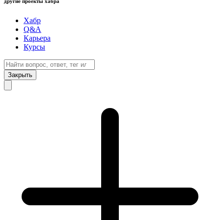
другие проекты хабра
Хабр
Q&A
Карьера
Курсы
Закрыть