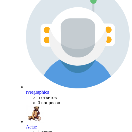
rvregraphics
5 ответов
0 вопросов
Aetae