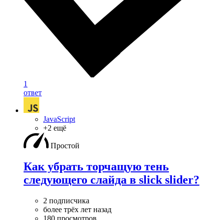
1
ответ
JavaScript
+2 ещё
Простой
Как убрать торчащую тень
следующего слайда в slick slider?
2 подписчика
более трёх лет назад
180 просмотров