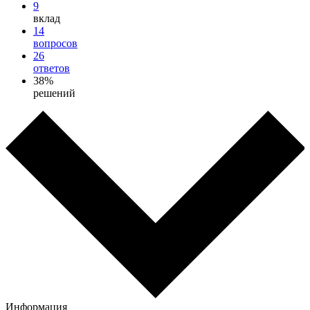
9
вклад
14
вопросов
26
ответов
38%
решений
Информация