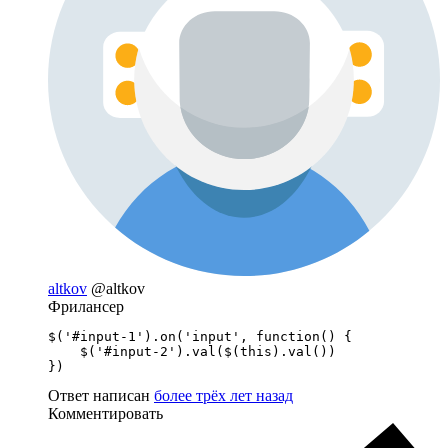
altkov
@altkov
Фрилансер
$('#input-1').on('input', function() {

    $('#input-2').val($(this).val())

})
Ответ написан
более трёх лет назад
Комментировать