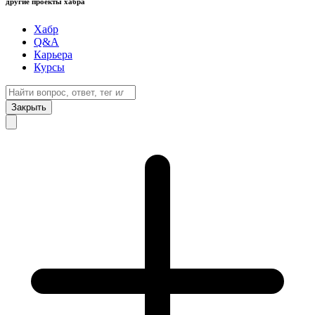
другие проекты хабра
Хабр
Q&A
Карьера
Курсы
Закрыть