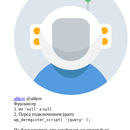
altkov
@altkov
Фрилансер
1. не
а
'null'
null
2. Перед подключением jquery
wp_deregister_script( 'jquery' );
Не факт конечно, что заработает, но может быть