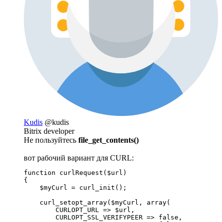
Kudis
@kudis
Bitrix developer
Не пользуйтесь
file_get_contents()
вот рабочий вариант для CURL:
function curlRequest($url)

{

    $myCurl = curl_init();

    curl_setopt_array($myCurl, array(

        CURLOPT_URL => $url,

        CURLOPT_SSL_VERIFYPEER => false,
