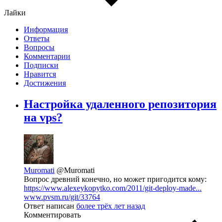
Лайки
Информация
Ответы
Вопросы
Комментарии
Подписки
Нравится
Достижения
Настройка удаленного репозитория
на vps?
Muromati
@Muromati
Вопрос древний конечно, но может пригодится кому:
https://www.alexeykopytko.com/2011/git-deploy-made...
www.pvsm.ru/git/33764
Ответ написан
более трёх лет назад
Комментировать