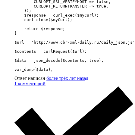
        CURLOPT_SSL_VERIFYHOST => false,

        CURLOPT_RETURNTRANSFER => true,

    ));

    $response = curl_exec($myCurl);

    curl_close($myCurl);

    return $response;

}

$url = 'http://www.cbr-xml-daily.ru/daily_json.js'
$contents = curlRequest($url);

$data = json_decode($contents, true);

var_dump($data);
Ответ написан
более трёх лет назад
1
комментарий