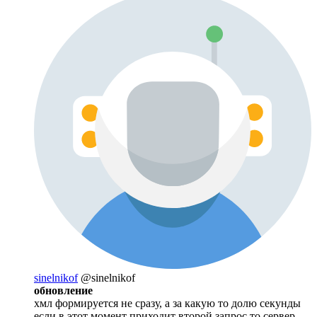
sinelnikof
@sinelnikof
обновление
хмл формируется не сразу, а за какую то долю секунды
если в этот момент приходит второй запрос то сервер