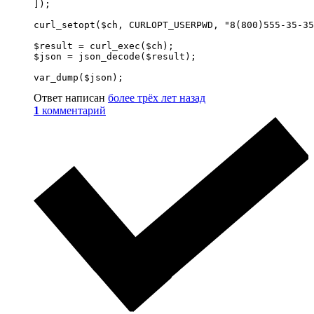
]);

curl_setopt($ch, CURLOPT_USERPWD, "8(800)555-35-35
$result = curl_exec($ch);

$json = json_decode($result);

var_dump($json);
Ответ написан
более трёх лет назад
1
комментарий