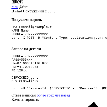
rhrn
@rhrn
В
окружении c
shell
curl
Получаем пароль
EMAIL=email@example.ru

NAME=Name

PHONE=+79xxxxxxxxxx

curl -X POST -H "Content-Type: application/json; c
Запрос на детали
PHONE=+79xxxxxxxxxx

PASS=555xxx

FN=87100001017610xx

FDP=41709130xx

FD=128xx

DERVICEID=curl

DEVICEOS=linux

curl -H "Device-Id: $DERVICEID" -H "Device-OS: $DE
Ответ написан
более трёх лет назад
Комментировать