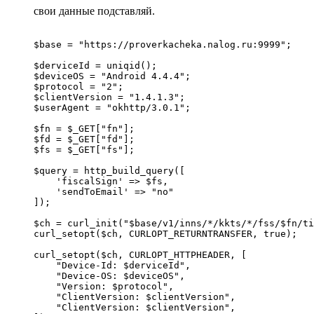
свои данные подставляй.
$base = "https://proverkacheka.nalog.ru:9999";

$derviceId = uniqid();

$deviceOS = "Android 4.4.4";

$protocol = "2";

$clientVersion = "1.4.1.3";

$userAgent = "okhttp/3.0.1";

$fn = $_GET["fn"];

$fd = $_GET["fd"];

$fs = $_GET["fs"];

$query = http_build_query([

    'fiscalSign' => $fs,

    'sendToEmail' => "no"

]);

$ch = curl_init("$base/v1/inns/*/kkts/*/fss/$fn/ti
curl_setopt($ch, CURLOPT_RETURNTRANSFER, true);

curl_setopt($ch, CURLOPT_HTTPHEADER, [

    "Device-Id: $derviceId",

    "Device-OS: $deviceOS",

    "Version: $protocol",

    "ClientVersion: $clientVersion",

    "ClientVersion: $clientVersion",
