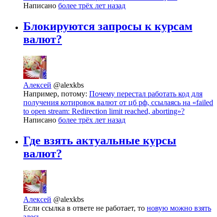
Написано
более трёх лет назад
Блокируются запросы к курсам
валют?
Алексей
@alexkbs
Например, потому:
Почему перестал работать код для
получения котировок валют от цб рф, ссылаясь на «failed
to open stream: Redirection limit reached, aborting»?
Написано
более трёх лет назад
Где взять актуальные курсы
валют?
Алексей
@alexkbs
Если ссылка в ответе не работает, то
новую можно взять
здесь.