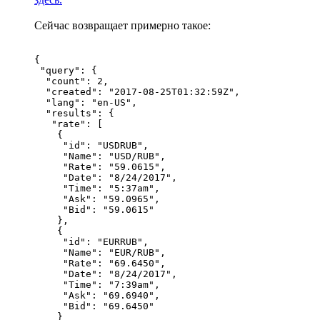
Сейчас возвращает примерно такое:
{

 "query": {

  "count": 2,

  "created": "2017-08-25T01:32:59Z",

  "lang": "en-US",

  "results": {

   "rate": [

    {

     "id": "USDRUB",

     "Name": "USD/RUB",

     "Rate": "59.0615",

     "Date": "8/24/2017",

     "Time": "5:37am",

     "Ask": "59.0965",

     "Bid": "59.0615"

    },

    {

     "id": "EURRUB",

     "Name": "EUR/RUB",

     "Rate": "69.6450",

     "Date": "8/24/2017",

     "Time": "7:39am",

     "Ask": "69.6940",

     "Bid": "69.6450"

    }
