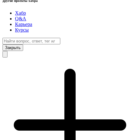
другие проекты хабра
Хабр
Q&A
Карьера
Курсы
Закрыть