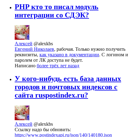
PHP кто то писал модуль
интеграции со СДЭК?
Алексей
@alexkbs
Евгений Николаев
, рабочая. Только нужно получить
реквизиты,
как указано в документации
. С логином и
паролем от ЛК доступа не будет.
Написано
более трёх лет назад
У кого-нибудь есть база данных
городов и почтовых индексов с
сайта ruspostindex.ru?
Алексей
@alexkbs
Ссылку надо бы обновить:
https://www.postindexapi.ru/json/140/140180.json