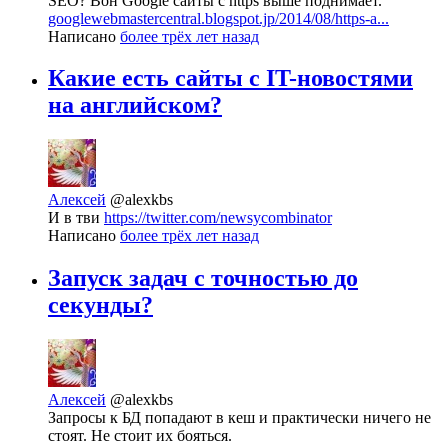
SEO? Вон Google сайты c https выше поднимает.
googlewebmastercentral.blogspot.jp/2014/08/https-a...
Написано
более трёх лет назад
Какие есть сайты с IT-новостями
на английском?
Алексей
@alexkbs
И в тви
https://twitter.com/newsycombinator
Написано
более трёх лет назад
Запуск задач с точностью до
секунды?
Алексей
@alexkbs
Запросы к БД попадают в кеш и практически ничего не
стоят. Не стоит их бояться.