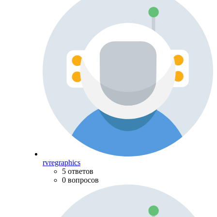
rvregraphics
5 ответов
0 вопросов