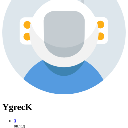
YgrecK
0
вклад