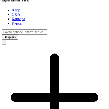
другие проекты хабра
Хабр
Q&A
Карьера
Курсы
Закрыть