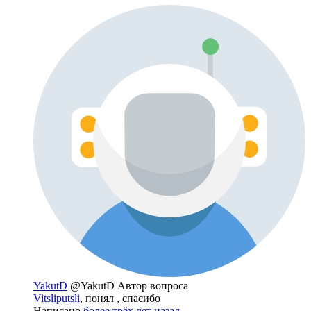
YakutD
@YakutD
Автор вопроса
Vitsliputsli
, понял , спасибо
Написано
более трёх лет назад