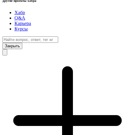
другие проекты хабра
Хабр
Q&A
Карьера
Курсы
Закрыть