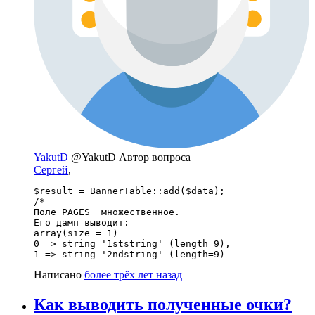
YakutD
@YakutD
Автор вопроса
Сергей
,
$result = BannerTable::add($data);

/*

Поле PAGES  множественное.

Его дамп выводит: 

array(size = 1)

0 => string '1ststring' (length=9),

1 => string '2ndstring' (length=9)
Написано
более трёх лет назад
Как выводить полученные очки?