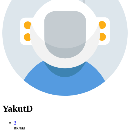
YakutD
3
вклад