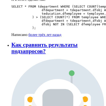
SELECT * FROM tdepartment WHERE (SELECT COUNT(temp
 		dfdepartment = tdepartment.dfobj AND

		teducation.dfemployee = temployee.dfobj

 	   ) > (SELECT COUNT(*) FROM temployee WHERE 

		dfdepartment = tdepartment.dfobj AND

 		dfobj NOT IN (SELECT dfemployee FROM teducation)

	   );
Написано
более трёх лет назад
Как сравнить результаты
подзапросов?