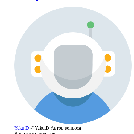
YakutD
@YakutD
Автор вопроса
Я в итоге сделал так: