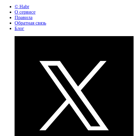
© Habr
О сервисе
Правила
Обратная связь
Блог