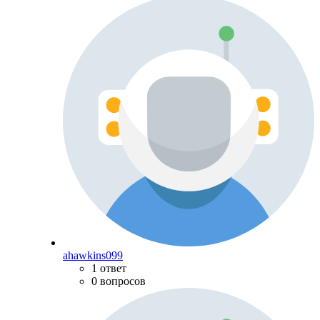
ahawkins099
1 ответ
0 вопросов