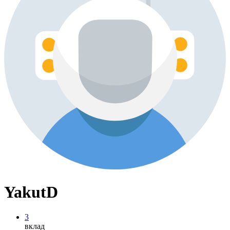
YakutD
3
вклад