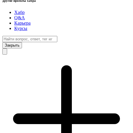
другие проекты хабра
Хабр
Q&A
Карьера
Курсы
Закрыть