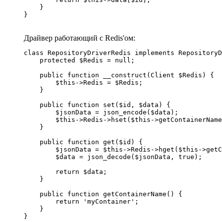
    }

}
Драйвер работающий с Redis'ом:
class RepositoryDriverRedis implements RepositoryD
    protected $Redis = null;

    public function __construct(Client $Redis) {

        $this->Redis = $Redis;

    }

    public function set($id, $data) {

        $jsonData = json_encode($data);

        $this->Redis->hset($this->getContainerName
    }

    public function get($id) {

        $jsonData = $this->Redis->hget($this->getC
        $data = json_decode($jsonData, true);

        return $data;

    }

    public function getContainerName() {

        return 'myContainer';

    }

}