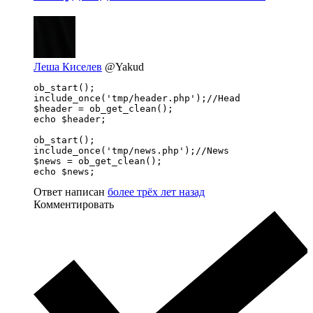
Леша Киселев
@Yakud
ob_start();

include_once('tmp/header.php');//Head

$header = ob_get_clean();

echo $header;

ob_start();

include_once('tmp/news.php');//News

$news = ob_get_clean();

echo $news;
Ответ написан
более трёх лет назад
Комментировать