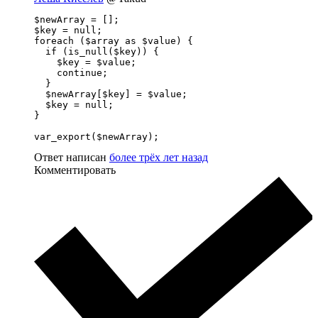
$newArray = [];

$key = null;

foreach ($array as $value) {

  if (is_null($key)) {

    $key = $value;

    continue;

  }

  $newArray[$key] = $value;

  $key = null;

}

var_export($newArray);
Ответ написан
более трёх лет назад
Комментировать