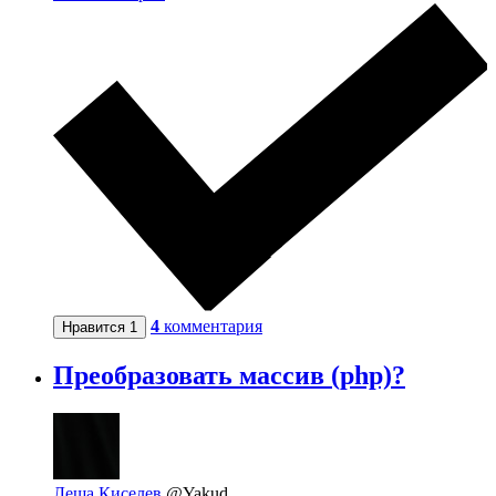
4
комментария
Нравится
1
Преобразовать массив (php)?
Леша Киселев
@Yakud