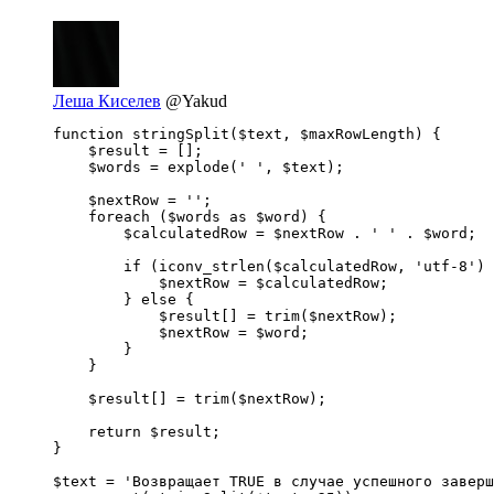
Леша Киселев
@Yakud
function stringSplit($text, $maxRowLength) {

    $result = [];

    $words = explode(' ', $text);

    $nextRow = '';

    foreach ($words as $word) {

        $calculatedRow = $nextRow . ' ' . $word;

        if (iconv_strlen($calculatedRow, 'utf-8') 
            $nextRow = $calculatedRow;

        } else {

            $result[] = trim($nextRow);

            $nextRow = $word;

        }

    }

    $result[] = trim($nextRow);

    return $result;

}

$text = 'Возвращает TRUE в случае успешного заверш