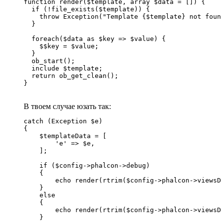
function render($template, array $data = []) {

  if (!file_exists($template)) {

    throw Exception("Template {$template} not foun
  }

  foreach($data as $key => $value) {

    $$key = $value;

  }

  ob_start();

  include $template;

  return ob_get_clean();

}
В твоем случае юзать так:
catch (Exception $e)

{

    $templateData = [

        'e' => $e,

    ];

    if ($config->phalcon->debug)

    {

        echo render(rtrim($config->phalcon->viewsD
    }

    else

    {

        echo render(rtrim($config->phalcon->viewsD
    }
