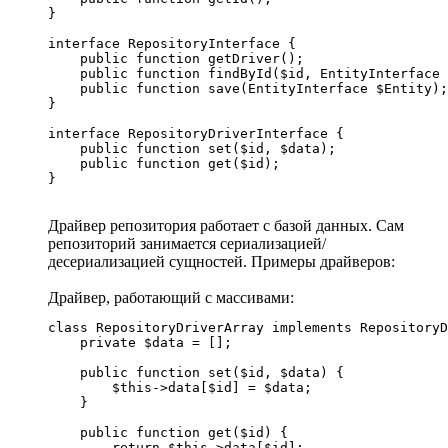
}

interface RepositoryInterface {

    public function getDriver();

    public function findById($id, EntityInterface 
    public function save(EntityInterface $Entity);

}

interface RepositoryDriverInterface {

    public function set($id, $data);

    public function get($id);

}
Драйвер репозитория работает с базой данных. Сам
репозиторий занимается сериализацией/
десериализацией сущностей. Примеры драйверов:
Драйвер, работающий с массивами:
class RepositoryDriverArray implements RepositoryD
    private $data = [];

    public function set($id, $data) {

        $this->data[$id] = $data;

    }

    public function get($id) {

        return $this->data[$id];
