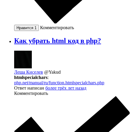
Комментировать
Нравится
1
Как убрать html код в php?
Леша Киселев
@Yakud
htmlspecialchars
:
php.net/manual/ru/function.htmlspecialchars.php
Ответ написан
более трёх лет назад
Комментировать