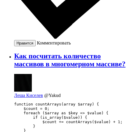
Комментировать
Нравится
Как посчитать количество
массивов в многомерном массиве?
Леша Киселев
@Yakud
function countArrays(array $array) {

    $count = 0;

    foreach ($array as $key => $value) {

        if (is_array($value)) {

            $count += countArrays($value) + 1;

        }

    }
