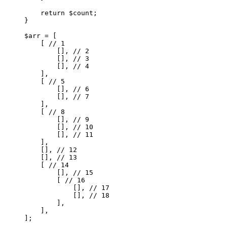
    return $count;

}

$arr = [

    [ // 1

        [], // 2

        [], // 3

        [], // 4

    ],

    [ // 5

        [], // 6

        [], // 7

    ],

    [ // 8

        [], // 9

        [], // 10

        [], // 11

    ],

    [], // 12

    [], // 13

    [ // 14

        [], // 15

        [ // 16

            [], // 17

            [], // 18

        ],

    ],

];
