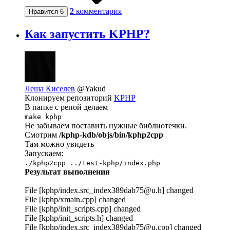
2
комментария
Нравится
6
Как запустить KPHP?
Леша Киселев
@Yakud
Клонируем репозиторий
KPHP
В папке с репой делаем
make kphp
Не забываем поставить нужные библиотечки.
Смотрим
/kphp-kdb/objs/bin/kphp2cpp
Там можно увидеть
Запускаем:
./kphp2cpp ../test-kphp/index.php
Результат выполнения
File [kphp/index.src_index389dab75@u.h] changed
File [kphp/xmain.cpp] changed
File [kphp/init_scripts.cpp] changed
File [kphp/init_scripts.h] changed
File [kphp/index.src_index389dab75@u.cpp] changed