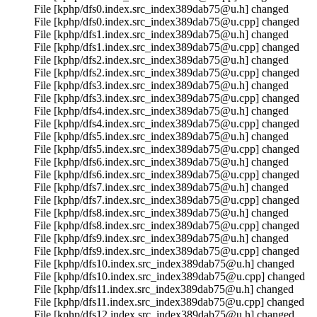
File [kphp/dfs0.index.src_index389dab75@u.h] changed
File [kphp/dfs0.index.src_index389dab75@u.cpp] changed
File [kphp/dfs1.index.src_index389dab75@u.h] changed
File [kphp/dfs1.index.src_index389dab75@u.cpp] changed
File [kphp/dfs2.index.src_index389dab75@u.h] changed
File [kphp/dfs2.index.src_index389dab75@u.cpp] changed
File [kphp/dfs3.index.src_index389dab75@u.h] changed
File [kphp/dfs3.index.src_index389dab75@u.cpp] changed
File [kphp/dfs4.index.src_index389dab75@u.h] changed
File [kphp/dfs4.index.src_index389dab75@u.cpp] changed
File [kphp/dfs5.index.src_index389dab75@u.h] changed
File [kphp/dfs5.index.src_index389dab75@u.cpp] changed
File [kphp/dfs6.index.src_index389dab75@u.h] changed
File [kphp/dfs6.index.src_index389dab75@u.cpp] changed
File [kphp/dfs7.index.src_index389dab75@u.h] changed
File [kphp/dfs7.index.src_index389dab75@u.cpp] changed
File [kphp/dfs8.index.src_index389dab75@u.h] changed
File [kphp/dfs8.index.src_index389dab75@u.cpp] changed
File [kphp/dfs9.index.src_index389dab75@u.h] changed
File [kphp/dfs9.index.src_index389dab75@u.cpp] changed
File [kphp/dfs10.index.src_index389dab75@u.h] changed
File [kphp/dfs10.index.src_index389dab75@u.cpp] changed
File [kphp/dfs11.index.src_index389dab75@u.h] changed
File [kphp/dfs11.index.src_index389dab75@u.cpp] changed
File [kphp/dfs12.index.src_index389dab75@u.h] changed