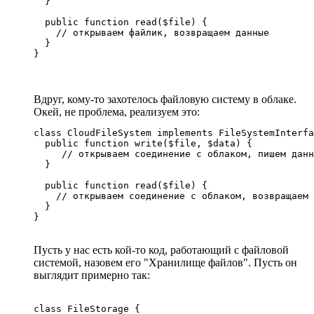
  }

  public function read($file) {

    // открываем файлик, возвращаем данные

  }

}
Вдруг, кому-то захотелось файловую систему в облаке.
Окей, не проблема, реализуем это:
class CloudFileSystem implements FileSystemInterfa
  public function write($file, $data) {

     // открываем соединение с облаком, пишем данн
  }

  public function read($file) {

    // открываем соединение с облаком, возвращаем 
  }

}
Пусть у нас есть кой-то код, работающий с файловой
системой, назовем его "Хранилище файлов". Пусть он
выглядит примерно так:
class FileStorage {
