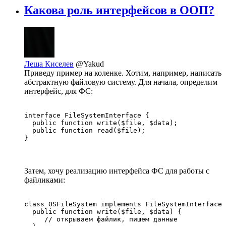
Какова роль интерфейсов в ООП?
Леша Киселев
@Yakud
Приведу пример на коленке. Хотим, например, написать
абстрактную файловую систему. Для начала, определим
интерфейс, для ФС:
interface FileSystemInterface {

  public function write($file, $data);

  public function read($file);

}
Затем, хочу реализацию интерфейса ФС для работы с
файликами:
class OSFileSystem implements FileSystemInterface 
  public function write($file, $data) {

     // открываем файлик, пишем данные
