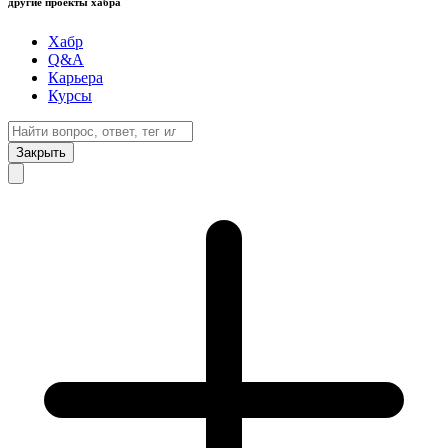
другие проекты хабра
Хабр
Q&A
Карьера
Курсы
Закрыть