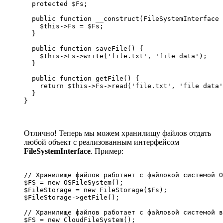
  protected $Fs;

  public function __construct(FileSystemInterface 
    $this->Fs = $Fs;

  }  

  public function saveFile() {

    $this->Fs->write('file.txt', 'file data');

  }

  public function getFile() {

    return $this->Fs->read('file.txt', 'file data'
  }

}
Отлично! Теперь мы можем хранилищу файлов отдать
любой объект с реализованным интерфейсом
FileSystemInterface
. Пример:
// Хранилище файлов работает с файловой системой О
$FS = new OSFileSystem();

$FileStorage = new FileStorage($Fs);

$FileStorage->getFile();

// Хранилище файлов работает с файловой системой в
$FS = new CloudFileSystem();
