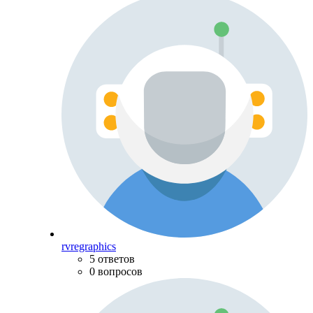
rvregraphics
5 ответов
0 вопросов