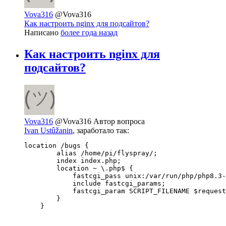
Vova316
@Vova316
Как настроить nginx для подсайтов?
Написано
более года назад
Как настроить nginx для
подсайтов?
Vova316
@Vova316
Автор вопроса
Ivan Ustûžanin
, заработало так:
location /bugs {

        alias /home/pi/flyspray/;

        index index.php;

        location ~ \.php$ {

            fastcgi_pass unix:/var/run/php/php8.3-
            include fastcgi_params;

            fastcgi_param SCRIPT_FILENAME $request
        }

    }