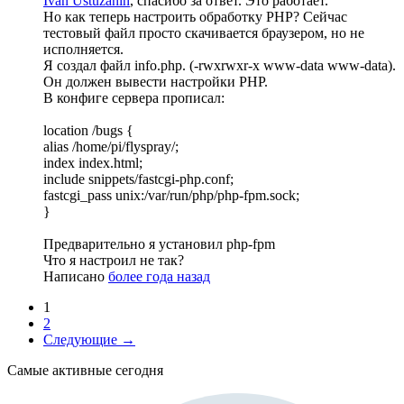
Ivan Ustûžanin
, спасибо за ответ. Это работает.
Но как теперь настроить обработку PHP? Сейчас
тестовый файл просто скачивается браузером, но не
исполняется.
Я создал файл info.php. (-rwxrwxr-x www-data www-data).
Он должен вывести настройки PHP.
В конфиге сервера прописал:
location /bugs {
alias /home/pi/flyspray/;
index index.html;
include snippets/fastcgi-php.conf;
fastcgi_pass unix:/var/run/php/php-fpm.sock;
}
Предварительно я установил php-fpm
Что я настроил не так?
Написано
более года назад
1
2
Следующие →
Самые активные сегодня