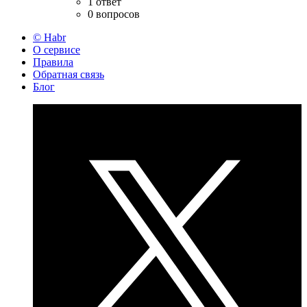
1 ответ
0 вопросов
© Habr
О сервисе
Правила
Обратная связь
Блог