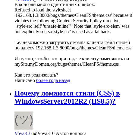
В консоли много однотипных ошибок:
Refused to load the stylesheet
'192.168.1.3:8000/bugs/themes/CleanFS/theme.css' because it
violates the following Content Security Policy directive:
"style-src 'self' 'unsafe-inline'". Note that 'style-src-elem' was
not explicitly set, so 'style-src' is used as a fallback.
Т.е. невозможно загрузить с компа клиента файл стилей
по адресу 192.168.1.3:8000/bugs/themes/CleanFS/theme.css
И нужно, что-бы это при отдаче клиенту заменялось на
mySite.myDomen.org/bugs/themes/CleanFS/theme.css
Как это реализовать?
Написано
более года назад
Почему ломаются стили (CSS) в
WindowsServer2012R2 (IIS8.5)?
Vova316
@Vova316
Автор вопроса