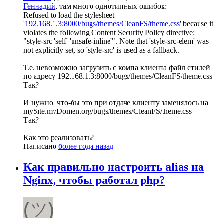
Геннадий
, там много однотипных ошибок:
Refused to load the stylesheet
'
192.168.1.3:8000/bugs/themes/CleanFS/theme.css
' because it
violates the following Content Security Policy directive:
"style-src 'self' 'unsafe-inline'". Note that 'style-src-elem' was
not explicitly set, so 'style-src' is used as a fallback.
Т.е. невозможно загрузить с компа клиента файл стилей
по адресу 192.168.1.3:8000/bugs/themes/CleanFS/theme.css
Так?
И нужно, что-бы это при отдаче клиенту заменялось на
mySite.myDomen.org/bugs/themes/CleanFS/theme.css
Так?
Как это реализовать?
Написано
более года назад
Как правильно настроить alias на
Nginx, чтобы работал php?