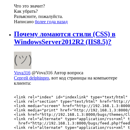
Что это значит?
Как убрать?
Разъясните, пожалуйста.
Написано
более года назад
Почему ломаются стили (CSS) в
WindowsServer2012R2 (IIS8.5)?
Vova316
@Vova316
Автор вопроса
Сергей delphinpro
, вот код страницы на компьютере
клиента:
<link rel="index" id="indexlink" type="text/html" 
<link rel="section" type="text/html" href="http://
<link media="screen" href="http://192.168.1.3:8000
<link media="print" href="http://192.168.1.3:8000/
<link href="http://192.168.1.3:8000/bugs/themes/Cl
<link rel="alternate" type="application/rss+xml" t
  href="http://192.168.1.3:8000/bugs/feed.php?feed
<link rel="alternate" type="application/rss+xml" t