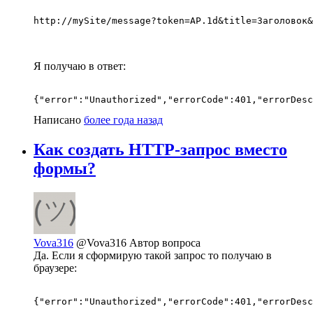
http://mySite/message?token=AP.1d&title=Заголовок&
Я получаю в ответ:
{"error":"Unauthorized","errorCode":401,"errorDesc
Написано
более года назад
Как создать HTTP-запрос вместо
формы?
Vova316
@Vova316
Автор вопроса
Да. Если я сформирую такой запрос то получаю в
браузере:
{"error":"Unauthorized","errorCode":401,"errorDesc