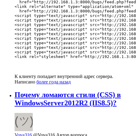
  href="http://192.168.1.3:8000/bugs/feed.php?feed
<link rel="alternate" type="application/atom+xml" 
  href="http://192.168.1.3:8000/bugs/feed.php?feed
<script type="text/javascript" src="http://192.168
<script type="text/javascript" src="http://192.168
<script type="text/javascript" src="http://192.168
<script type="text/javascript" src="http://192.168
<script type="text/javascript" src="http://192.168
<script type="text/javascript" src="http://192.168
<script type="text/javascript" src="http://192.168
<script type="text/javascript" src="http://192.168
<script type="text/javascript" src="http://192.168
<link rel="stylesheet" href="http://192.168.1.3:80
К клиенту попадает внутренний адрес сервера.
Написано
более года назад
Почему ломаются стили (CSS) в
WindowsServer2012R2 (IIS8.5)?
Vova316
@Vova316
Автор вопроса