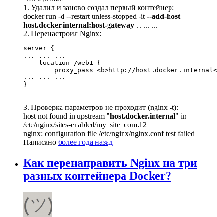
1. Удалил и заново создал первый контейнер:
docker run -d --restart unless-stopped -it
--add-host
host.docker.internal:host-gateway
... ... ...
2. Перенастроил Nginx:
server {

... ... ...

    location /web1 {

        proxy_pass <b>http://host.docker.internal<
... ... ...

}
3. Проверка параметров не проходит (nginx -t):
host not found in upstream "
host.docker.internal
" in
/etc/nginx/sites-enabled/my_site_com:12
nginx: configuration file /etc/nginx/nginx.conf test failed
Написано
более года назад
Как перенаправить Nginx на три
разных контейнера Docker?