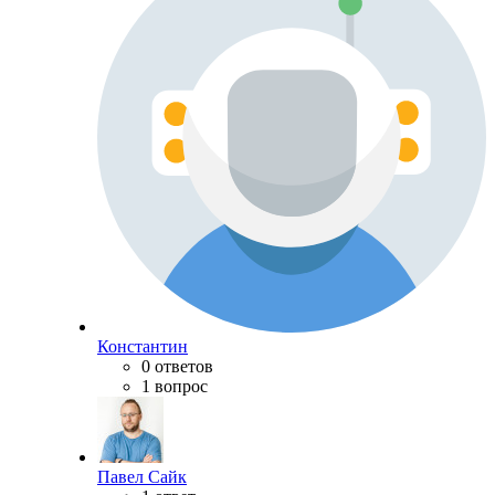
Константин
0 ответов
1 вопрос
Павел Сайк