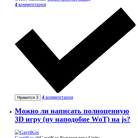
4
комментария
4
комментария
Нравится
3
Можно ли написать полноценную
3D игру (ну наподобие WoT) на js?
GavriKos
@GavriKos
Куратор тега Unity