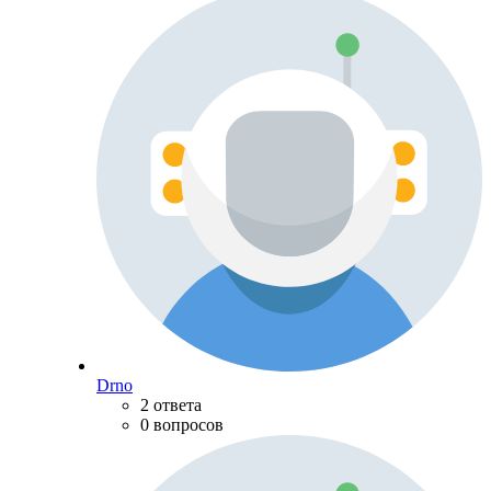
Drno
2 ответа
0 вопросов