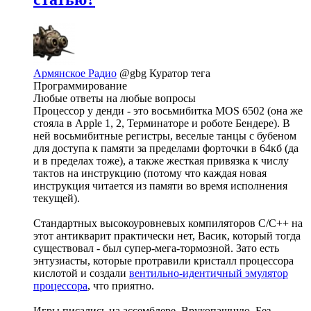
Армянское Радио
@gbg
Куратор тега
Программирование
Любые ответы на любые вопросы
Процессор у денди - это восьмибитка MOS 6502 (она же
стояла в Apple 1, 2, Терминаторе и роботе Бендере). В
ней восьмибитные регистры, веселые танцы с бубеном
для доступа к памяти за пределами форточки в 64кб (да
и в пределах тоже), а также жесткая привязка к числу
тактов на инструкцию (потому что каждая новая
инструкция читается из памяти во время исполнения
текущей).
Стандартных высокоуровневых компиляторов C/C++ на
этот антикварит практически нет, Васик, который тогда
существовал - был супер-мега-тормозной. Зато есть
энтузиасты, которые протравили кристалл процессора
кислотой и создали
вентильно-идентичный эмулятор
процессора
, что приятно.
Игры писались на ассемблере. Врукопашную. Без