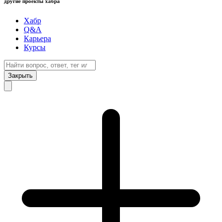
другие проекты хабра
Хабр
Q&A
Карьера
Курсы
Закрыть