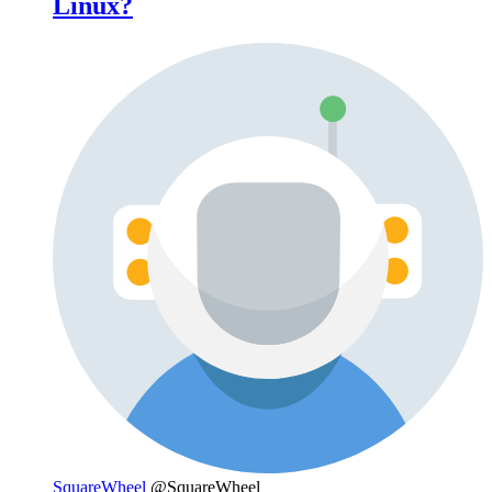
Linux?
SquareWheel
@SquareWheel