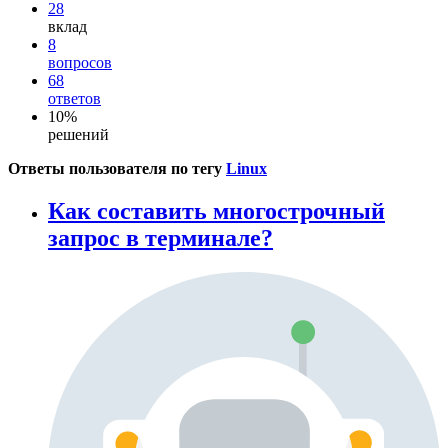
28
вклад
8
вопросов
68
ответов
10%
решений
Ответы пользователя по тегу
Linux
Как составить многострочный
запрос в терминале?