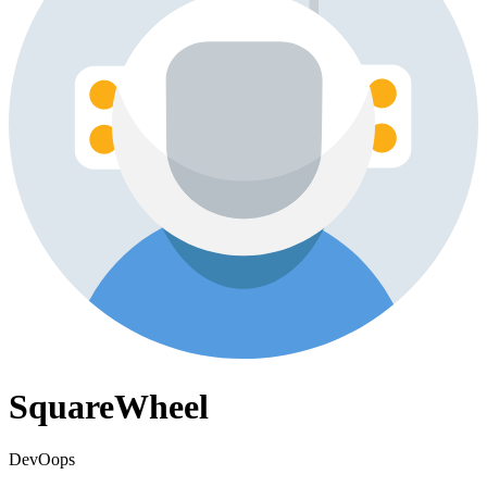
SquareWheel
DevOops