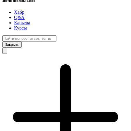
другие проекты хабра
Хабр
Q&A
Карьера
Курсы
Закрыть