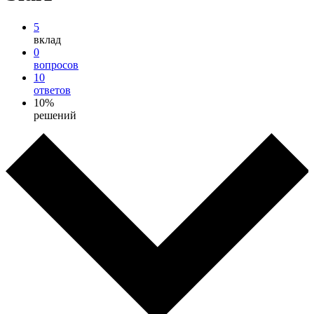
5
вклад
0
вопросов
10
ответов
10%
решений