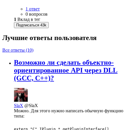
1 ответ
0 вопросов
1
Вклад в тег
Подписаться
43k
Лучшие ответы
пользователя
Все ответы (10)
Возможно ли сделать объектно-
ориентированное API через DLL
(GCC, C++)?
SlaX
@SlaX
Можно. Для этого нужно написать обычную функцию
типа:
extern "C" IPlugin * getPluginInterface()
