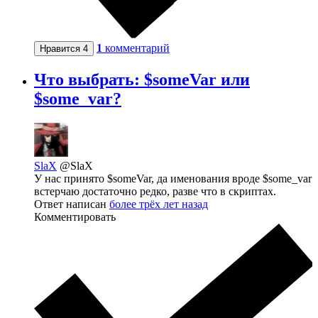
1
комментарий
Нравится
4
Что выбрать: $someVar или
$some_var?
SlaX
@SlaX
У нас принято $someVar, да именования вроде $some_var
встерчаю достаточно редко, разве что в скриптах.
Ответ написан
более трёх лет назад
Комментировать