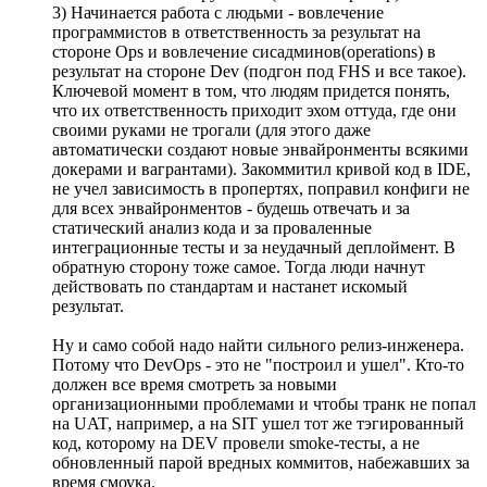
3) Начинается работа с людьми - вовлечение
программистов в ответственность за результат на
стороне Ops и вовлечение сисадминов(operations) в
результат на стороне Dev (подгон под FHS и все такое).
Ключевой момент в том, что людям придется понять,
что их ответственность приходит эхом оттуда, где они
своими руками не трогали (для этого даже
автоматически создают новые энвайронменты всякими
докерами и вагрантами). Закоммитил кривой код в IDE,
не учел зависимость в пропертях, поправил конфиги не
для всех энвайронментов - будешь отвечать и за
статический анализ кода и за проваленные
интеграционные тесты и за неудачный деплоймент. В
обратную сторону тоже самое. Тогда люди начнут
действовать по стандартам и настанет искомый
результат.
Ну и само собой надо найти сильного релиз-инженера.
Потому что DevOps - это не "построил и ушел". Кто-то
должен все время смотреть за новыми
организационными проблемами и чтобы транк не попал
на UAT, например, а на SIT ушел тот же тэгированный
код, которому на DEV провели smoke-тесты, а не
обновленный парой вредных коммитов, набежавших за
время смоука.