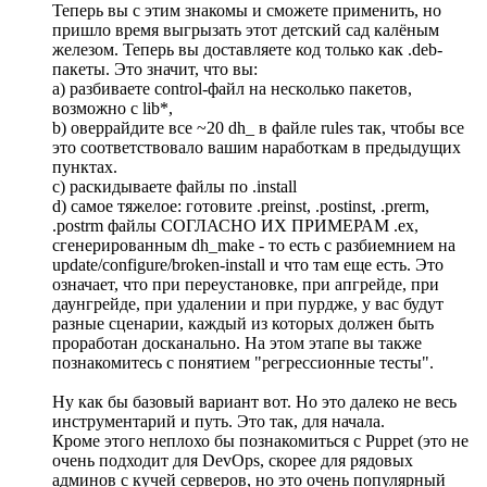
Теперь вы с этим знакомы и сможете применить, но
пришло время выгрызать этот детский сад калёным
железом. Теперь вы доставляете код только как .deb-
пакеты. Это значит, что вы:
a) разбиваете control-файл на несколько пакетов,
возможно с lib*,
b) оверрайдите все ~20 dh_ в файле rules так, чтобы все
это соответствовало вашим наработкам в предыдущих
пунктах.
c) раскидываете файлы по .install
d) самое тяжелое: готовите .preinst, .postinst, .prerm,
.postrm файлы СОГЛАСНО ИХ ПРИМЕРАМ .ex,
сгенерированным dh_make - то есть с разбиемнием на
update/configure/broken-install и что там еще есть. Это
означает, что при переустановке, при апгрейде, при
даунгрейде, при удалении и при пурдже, у вас будут
разные сценарии, каждый из которых должен быть
проработан досканально. На этом этапе вы также
познакомитесь с понятием "регрессионные тесты".
Ну как бы базовый вариант вот. Но это далеко не весь
инструментарий и путь. Это так, для начала.
Кроме этого неплохо бы познакомиться с Puppet (это не
очень подходит для DevOps, скорее для рядовых
админов с кучей серверов, но это очень популярный