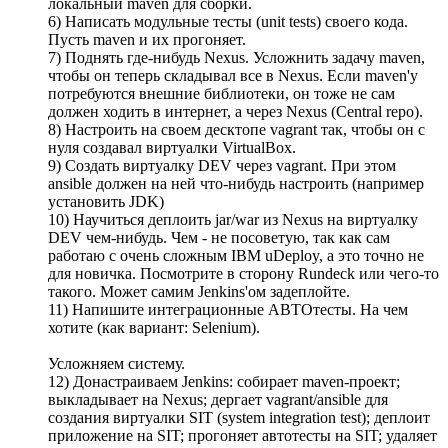
локальный maven для сборки.
6) Написать модульные тесты (unit tests) своего кода.
Пусть maven и их прогоняет.
7) Поднять где-нибудь Nexus. Усложнить задачу maven,
чтобы он теперь складывал все в Nexus. Если maven'у
потребуются внешние библиотеки, он тоже не сам
должен ходить в интернет, а через Nexus (Central repo).
8) Настроить на своем десктопе vagrant так, чтобы он с
нуля создавал виртуалки VirtualBox.
9) Создать виртуалку DEV через vagrant. При этом
ansible должен на ней что-нибудь настроить (например
установить JDK)
10) Научиться деплоить jar/war из Nexus на виртуалку
DEV чем-нибудь. Чем - не посоветую, так как сам
работаю с очень сложным IBM uDeploy, а это точно не
для новичка. Посмотрите в сторону Rundeck или чего-то
такого. Может самим Jenkins'ом задеплойте.
11) Напишите интеграционные АВТОтесты. На чем
хотите (как вариант: Selenium).
Усложняем систему.
12) Донастраиваем Jenkins: собирает maven-проект;
выкладывает на Nexus; дергает vagrant/ansible для
создания виртуалки SIT (system integration test); деплоит
приложение на SIT; прогоняет автотесты на SIT; удаляет