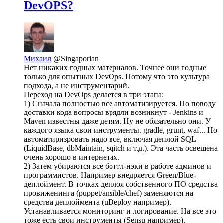
DevOPS?
Михаил
@Singaporian
Нет никаких годных материалов. Точнее они годные
только для опытных DevOps. Потому что это культура
подхода, а не инструментарий.
Переход на DevOps делается в три этапа:
1) Сначала полностью все автоматизируется. По поводу
доставки кода вопросы врядли возникнут - Jenkins и
Maven известны даже детям. Ну не обязательно они. У
каждого языка свои инструменты. gradle, grunt, waf... Но
автоматиризровать надо все, включая деплой SQL
(LiquidBase, dbMaintain, sqitch и т.д.). Эта часть освещена
очень хорошо в интернетах.
2) Затем убираются все боттл-нэки в работе админов и
программистов. Например внедряется Green/Blue-
деплоймент. В точках деплоя собственного ПО средства
провиженинга (puppet/ansible/chef) заменяются на
средства деплоймента (uDeploy например).
Устанавливается мониторинг и логирование. На все это
тоже есть свои инструменты (Sensu например).