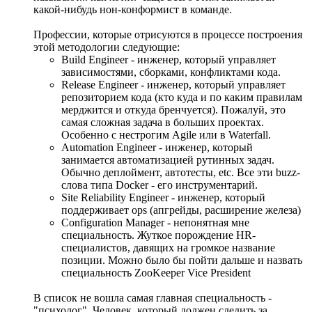
какой-нибудь нон-конформист в команде.
Профессии, которые отрисуются в процессе построения
этой методологии следующие:
Build Engineer - инженер, который управляет
зависимостями, сборками, конфликтами кода.
Release Engineer - инженер, который управляет
репозиторием кода (кто куда и по каким правилам
мерджится и откуда бренчуется). Пожалуй, это
самая сложная задача в больших проектах.
Особенно с нестрогим Agile или в Waterfall.
Automation Engineer - инженер, который
занимается автоматизацией рутинных задач.
Обычно деплоймент, автотесты, etc. Все эти buzz-
слова типа Docker - его инструментарий.
Site Reliability Engineer - инженер, который
поддерживает ops (апгрейды, расширение железа)
Configuration Manager - непонятная мне
специальность. Жуткое порождение HR-
специалистов, давящих на громкое название
позиции. Можно было бы пойти дальше и назвать
специальность ZooKeeper Vice President
В список не вошла самая главная специальность -
"психолог". Человек, который должен следить за