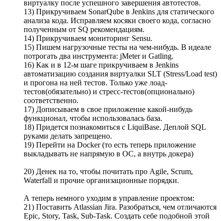
виртуалку после успешного завершения автотестов.
13) Прикручиваем SonarQube в Jenkins для статического
анализа кода. Исправляем косяки своего кода, согласно
полученным от SQ рекомендациям.
14) Прикручиваем мониторинг Sensu.
15) Пишем нагрузочные тесты на чем-нибудь. В идеале
потрогать два инструмента: jMeter и Gatling.
16) Как и в 12-м шаге прикручиваем в Jenkins
автоматизацию создания виртуалки SLT (Stress/Load test)
и прогона на ней тестов. Только уже лоад-
тестов(обязательно) и стресс-тестов(опционально)
соответственно.
17) Дописываем в свое приложение какой-нибудь
функционал, чтобы использовалась база.
18) Придется познакомиться с LiquiBase. Деплой SQL
руками делать запрещено.
19) Перейти на Docker (то есть теперь приложение
выкладывать не напрямую в ОС, а внутрь докера)
20) Денек на то, чтобы почитать про Agile, Scrum,
Waterfall и прочие организационные порядки.
А теперь немного уходим в управление проектом:
21) Поставить Atlassian Jira. Разобраться, чем отличаются
Epic, Story, Task, Sub-Task. Создать себе подобной этой