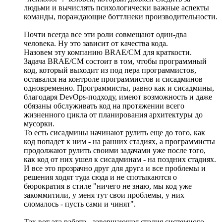
людьми и вычислять психологически важные аспекты
команды, пораждающие боттлнеки производительности.
Почти всегда все эти роли совмещают один-два
человека. Ну это зависит от качества кода.
Назовем эту компанию BRAE/CM для краткости.
Задача BRAE/CM состоит в том, чтобы программный
код, который выходит из под пера программистов,
оставался на контроле программистов и сисадминов
одновременно. Программисты, равно как и сисадмины,
благодаря DevOps-подходу, имеют возможность и даже
обязаны обслуживать код на протяжении всего
жизненного цикла от планирования архитектуры до
мусорки.
То есть сисадмины начинают рулить еще до того, как
код попадет к ним - на ранних стадиях, а программисты
продолжают рулить своими задачами уже после того,
как код от них ушел к сисадминам - на поздних стадиях.
И все это прозрачно друг для друга и все проблемы и
решения ходят туда сюда и не спотыкаются о
бюрократия в стиле "ничего не знаю, мы код уже
закоммитили, у меня тут свои проблемы, у них
сломалось - пусть сами и чинят".
Так вот эта работа - завершающая стадия системного