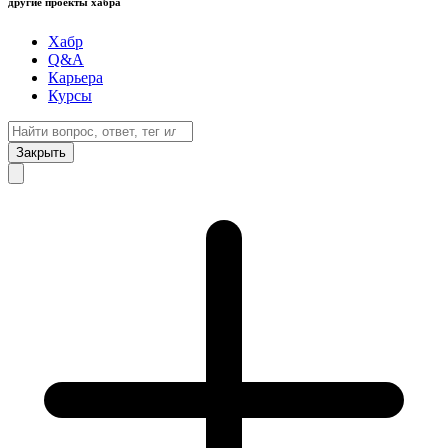
другие проекты хабра
Хабр
Q&A
Карьера
Курсы
Закрыть