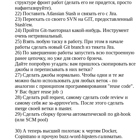
структуре фронт работ (делать его не придется, просто
нафантазируйте).
22) Поставить Atlassian Stash и связать его с Jira.
23) Переехать со своего SVN на GIT, предоставленный
Stash'ем.
24) Пройти Git-тьюториал какой-нибудь. Инструмент
очень нетривиальный.
25) Взять любую таску в работу. При этом в начале
работы сделать новый Git branch из тикета Jira.
26) По завершению работы запустить всю построенную
ранее цепочку, но уже для своего брэнча.
Дайте попробую угадать: вам пришлось скопировать все
джобы и переписывать в них ветки?
27) Сделать джобы нормально. Чтобы одни и те же
можно было использовать для любых веток - по
аналогии с принципом программирования "reuse code".
У Вас будет reuse job :)
28) Сделать pull request, самому сделать code review и
самому себя же за-approve'ить. После этого сделать
merge своей ветки в master.
29) Сделать сборку брэнча автоматической по git-hook
(или SCM pool)
30) А теперь высший пилотаж: к чертям Docker,
Copistrano и прочую buzz-word-hipsters-галиматью.