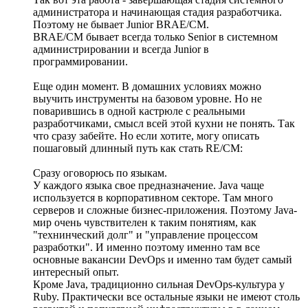
администратора и начинающая стадия разработчика.
Поэтому не бывает Junior BRAE/CM.
BRAE/CM бывает всегда только Senior в системном
администрировании и всегда Junior в
программировании.
Еще один момент. В домашних условиях можно
выучить инструменты на базовом уровне. Но не
поварившись в одной кастрюле с реальными
разработчиками, смысл всей этой кухни не понять. Так
что сразу забейте. Но если хотите, могу описать
пошаговый длинный путь как стать RE/CM:
Сразу оговорюсь по языкам.
У каждого языка свое предназначение. Java чаще
используется в корпоративном секторе. Там много
серверов и сложные бизнес-приложения. Поэтому Java-
мир очень чувствителен к таким понятиям, как
"технинческий долг" и "управление процессом
разработки". И именно поэтому именно там все
основные вакансии DevOps и именно там будет самый
интересный опыт.
Кроме Java, традиционно сильная DevOps-культура у
Ruby. Практически все остальные языки не имеют столь