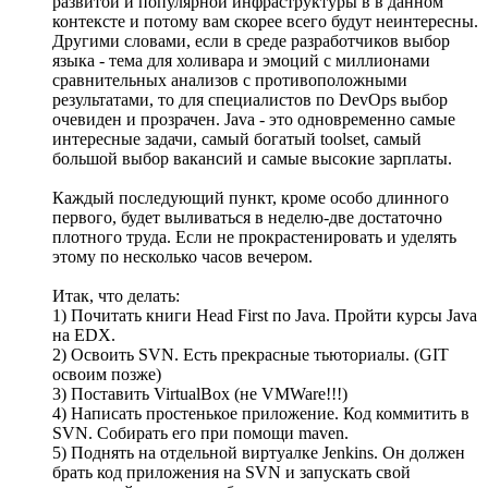
развитой и популярной инфраструктуры в в данном
контексте и потому вам скорее всего будут неинтересны.
Другими словами, если в среде разработчиков выбор
языка - тема для холивара и эмоций с миллионами
сравнительных анализов с противоположными
результатами, то для специалистов по DevOps выбор
очевиден и прозрачен. Java - это одновременно самые
интересные задачи, самый богатый toolset, самый
большой выбор вакансий и самые высокие зарплаты.
Каждый последующий пункт, кроме особо длинного
первого, будет выливаться в неделю-две достаточно
плотного труда. Если не прокрастенировать и уделять
этому по несколько часов вечером.
Итак, что делать:
1) Почитать книги Head First по Java. Пройти курсы Java
на EDX.
2) Освоить SVN. Есть прекрасные тьюториалы. (GIT
освоим позже)
3) Поставить VirtualBox (не VMWare!!!)
4) Написать простенькое приложение. Код коммитить в
SVN. Собирать его при помощи maven.
5) Поднять на отдельной виртуалке Jenkins. Он должен
брать код приложения на SVN и запускать свой