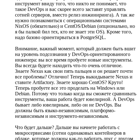
инструмент ввиду того, что никто не понимает, что
такое DevOps и вас скорее всего заставят управлять
сотней серверов, вместо релиз инжиниринга). А так же
нужно познакомиться с операционными системами
NixOS (обязательно) и CentOS/Debian (опционально, но
я бы палкой бил тех, кто не знает эти OS). Кроме того,
надо базово ориентирваться в PostgreSQL.
Внимание, важный момент, который должен быть вшит
на уровень подсознания у DevOps-ориентированного
инженера: вы все время пробуете новые инструменты.
Вы всегда будете находить что-то очень отличное.
Знаете Nexus как свои пять пальцев и он решает почти
все проблемы? Отлично! Теперь выкидываете Nexus и
ставите Artifactory. Знаете хорошо CentOS? Круто!
Теперь пробуете все это проделать на Windows или
Debian. Потому что только когда вы сможете сравнивать
инструменты, ваша работа будет ювелирной. А DevOps
бывает либо ювелирным, либо он не DevOps. Вы
должны быть языко-независимым, платформо-
независимым и инструменто-независимым.
Что будет дальше? Дальше вы начнете работать с
микросервисами (сотни одинаковых контейнеров в
облаке, которые должны как-то работать друг с другом