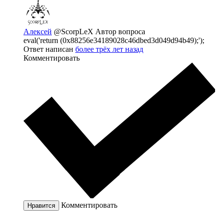
Алексей
@ScorpLeX
Автор вопроса
eval('return (0x88256e34189028c46dbed3d049d94b49);');
Ответ написан
более трёх лет назад
Комментировать
Комментировать
Нравится