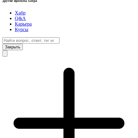
другие проекты хабра
Хабр
Q&A
Карьера
Курсы
Закрыть