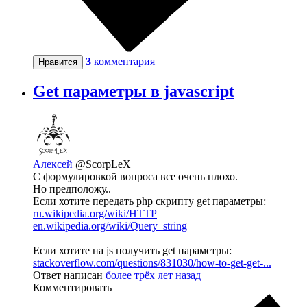
3
комментария
Нравится
Get параметры в javascript
Алексей
@ScorpLeX
С формулировкой вопроса все очень плохо.
Но предположу..
Если хотите передать php скрипту get параметры:
ru.wikipedia.org/wiki/HTTP
en.wikipedia.org/wiki/Query_string
Если хотите на js получить get параметры:
stackoverflow.com/questions/831030/how-to-get-get-...
Ответ написан
более трёх лет назад
Комментировать