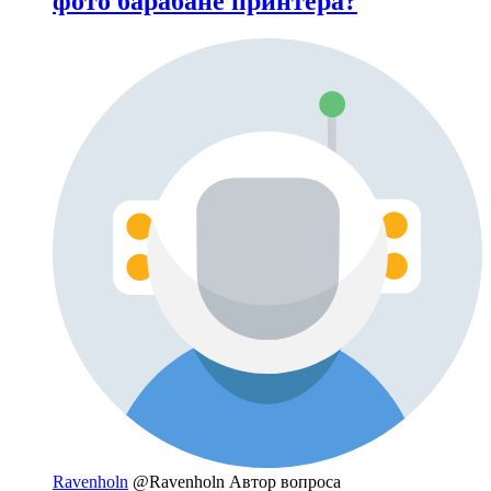
фото барабане принтера?
Ravenholn
@Ravenholn
Автор вопроса