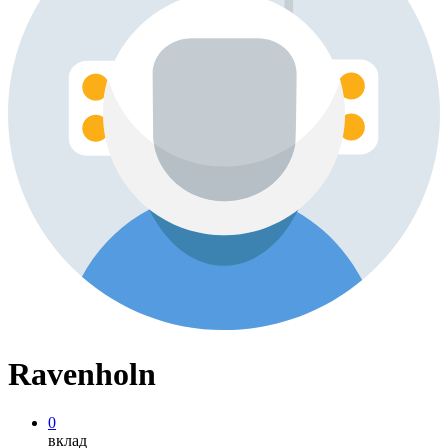
Ravenholn
0
вклад