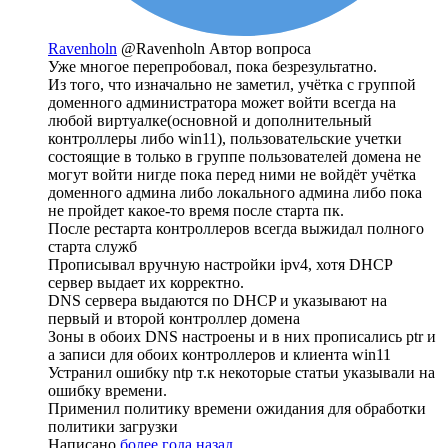
Ravenholn
@Ravenholn
Автор вопроса
Уже многое перепробовал, пока безрезультатно.
Из того, что изначально не заметил, учётка с группой
доменного администратора может войти всегда на
любой виртуалке(основной и дополнительный
контроллеры либо win11), пользовательские учетки
состоящие в только в группе пользователей домена не
могут войти нигде пока перед ними не войдёт учётка
доменного админа либо локального админа либо пока
не пройдет какое-то время после старта пк.
После рестарта контроллеров всегда выжидал полного
старта служб
Прописывал вручную настройки ipv4, хотя DHCP
сервер выдает их корректно.
DNS сервера выдаются по DHCP и указывают на
первый и второй контроллер домена
Зоны в обоих DNS настроены и в них прописались ptr и
а записи для обоих контроллеров и клиента win11
Устранил ошибку ntp т.к некоторые статьи указывали на
ошибку времени.
Применил политику времени ожидания для обработки
политики загрузки
Написано
более года назад