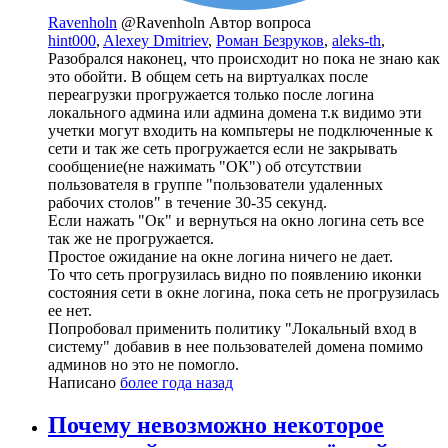
Ravenholn
@Ravenholn
Автор вопроса
hint000
,
Alexey Dmitriev
,
Роман Безруков
,
aleks-th
,
Разобрался наконец, что происходит но пока не знаю как
это обойти. В общем сеть на виртуалках после
переагрузки прогружается только после логина
локального админа или админа домена т.к видимо эти
учетки могут входить на компьтеры не подключенные к
сети и так же сеть прогружается если не закрывать
сообщение(не нажимать "ОК") об отсутствии
пользователя в группе "пользователи удаленных
рабочих столов" в течение 30-35 секунд.
Если нажать "Ок" и вернуться на окно логина сеть все
так же не прогружается.
Простое ожидание на окне логина ничего не дает.
То что сеть прогрузилась видно по появлению иконки
состояния сети в окне логина, пока сеть не прогрузилась
ее нет.
Попробовал применить политику "Локальный вход в
систему" добавив в нее пользователей домена помимо
админов но это не помогло.
Написано
более года назад
Почему невозможно некоторое