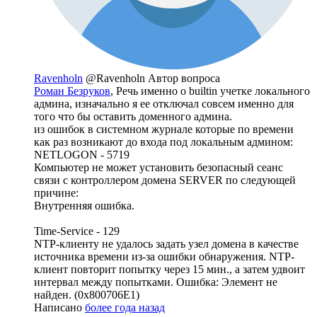
Ravenholn
@Ravenholn
Автор вопроса
Роман Безруков
, Речь именно о builtin учетке локального
админа, изначально я ее отключал совсем именно для
того что бы оставить доменного админа.
из ошибок в системном журнале которые по времени
как раз возникают до входа под локальным админом:
NETLOGON - 5719
Компьютер не может установить безопасный сеанс
связи с контроллером домена SERVER по следующей
причине:
Внутренняя ошибка.
Time-Service - 129
NTP-клиенту не удалось задать узел домена в качестве
источника времени из-за ошибки обнаружения. NTP-
клиент повторит попытку через 15 мин., а затем удвоит
интервал между попытками. Ошибка: Элемент не
найден. (0x800706E1)
Написано
более года назад