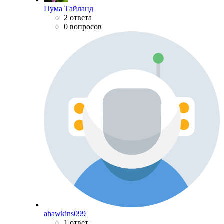
Пума Тайланд
2 ответа
0 вопросов
ahawkins099
1 ответ