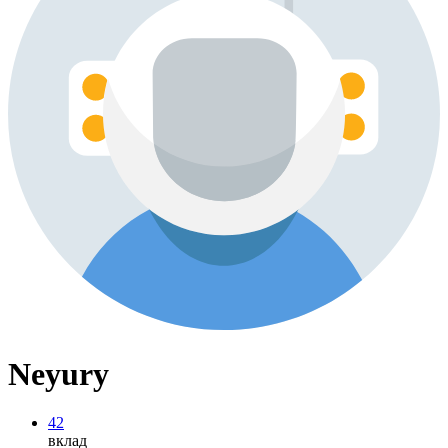
Neyury
42
вклад