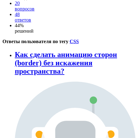
20
вопросов
48
ответов
44%
решений
Ответы пользователя по тегу
CSS
Как сделать анимацию сторон
(border) без искажения
пространства?