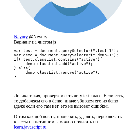
Neyury
@Neyury
Вариант на чистом js
var test = document.querySelector(".test-1");

var demo = document.querySelector(".demo-1");

if( test.classList.contains("active"){

     demo.classList.add("active");

} else{

     demo.classList.remove("active");

}
Логика такая, проверяем есть ли у test класс. Если есть,
то добавляем его в demo, иначе убираем его из demo
(даже если его там нет, это не вызовет ошибки).
О том как добавлять, проверять, удалять, переключать
классы на нативном js можно почитать на
learn.javascript.ru