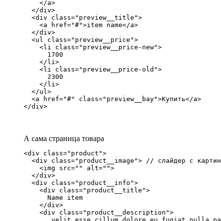
    </a>

  </div>

  <div class="preview__title">

    <a href="#">item name</a>

  </div>

  <ul class="preview__price">

    <li class="preview__price-new">

      1700

    </li>

    <li class="preview__price-old">

      2300

    </li>

  </ul>

  <a href="#" class="preview__bay">Купить</a>

</div>
А сама страница товара
<div class="product">

  <div class="product__image"> // слайдер с картин
    <img src="" alt="">

  </div>

  <div class="product__info">

    <div class="product__title">

      Name item

    </div>

    <div class="product__description">

       velit esse cillum dolore eu fugiat nulla pa