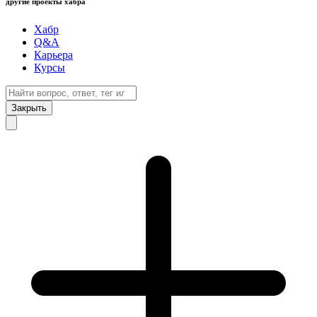
другие проекты хабра
Хабр
Q&A
Карьера
Курсы
Закрыть