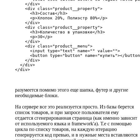
    </div>

    <div class="product__property">

      <h3>Состав</h3>

      <p>Хлопок 20%, Полиэстр 80%</p>

    </div>

    <div class="product__property">

      <h3>Количество в упаковке</h3>

      <p>30</p>

    </div>

    <div class="product__menu">

      <input type="text" name="" value="">

      <button type="button" name="купить"></button
    </div>

  </div>

</div>
разумеется помимо этого еще шапка, футер и другие
необходимые блоки.
На сервере все это реализуется просто. Из базы берется
список товаров, и при запросе пользователя ему
отдается сгенерированная страница (как именно зависит
от используемого языка и framework'a). Т.е с помощью
цикла по списку товаров, на каждую итерацию
генерируется код превью, и в нужные места вставляются