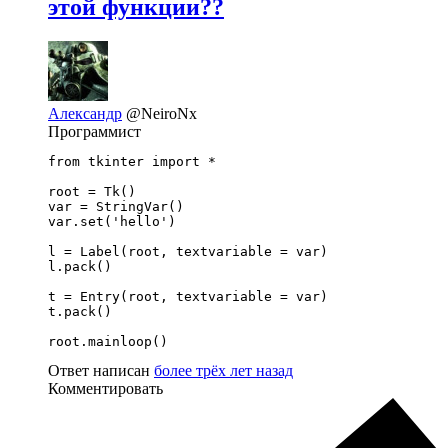
этой функции??
Александр
@NeiroNx
Программист
from tkinter import *

root = Tk()

var = StringVar()

var.set('hello')

l = Label(root, textvariable = var)

l.pack()

t = Entry(root, textvariable = var)

t.pack()

root.mainloop()
Ответ написан
более трёх лет назад
Комментировать