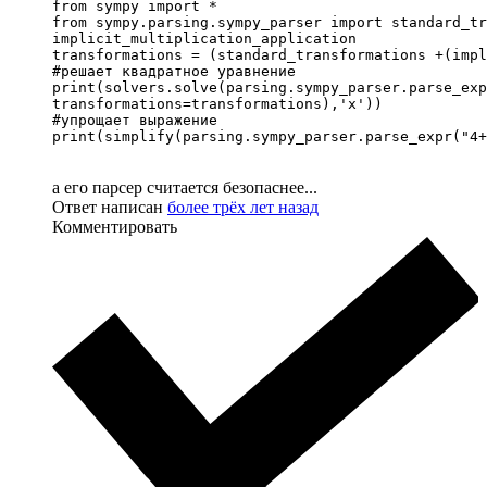
from sympy import *

from sympy.parsing.sympy_parser import standard_tr
implicit_multiplication_application

transformations = (standard_transformations +(impl
#решает квадратное уравнение

print(solvers.solve(parsing.sympy_parser.parse_exp
transformations=transformations),'x'))

#упрощает выражение

print(simplify(parsing.sympy_parser.parse_expr("4+
а его парсер считается безопаснее...
Ответ написан
более трёх лет назад
Комментировать