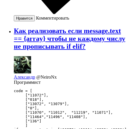
Комментировать
Нравится
Как реализовать если message.text
== {array} чтобы не каждому числу
не прописывать if elif?
Александр
@NeiroNx
Программист
code = [

     ["11072"],

     ["018"],

     ["13072", "13079"], 

     ["0"],

     ["11070", "11012",  "11219", "11071"],

     ["11464","11496", "11408"],

     ["136"]

     ]
