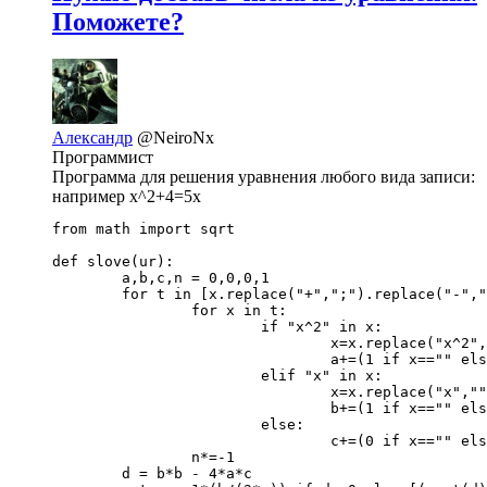
Поможете?
Александр
@NeiroNx
Программист
Программа для решения уравнения любого вида записи:
например x^2+4=5x
from math import sqrt

def slove(ur):

	a,b,c,n = 0,0,0,1

	for t in [x.replace("+",";").replace("-",";-").split(";") for x in ur.split("=")]:

		for x in t:

			if "x^2" in x:

				x=x.replace("x^2","")

				a+=(1 if x=="" else float(x))*n

			elif "x" in x:

				x=x.replace("x","")

				b+=(1 if x=="" else float(x))*n

			else:

				c+=(0 if x=="" else float(x))*n

		n*=-1

	d = b*b - 4*a*c
