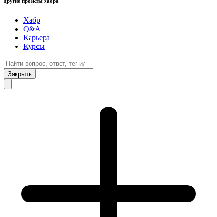
другие проекты хабра
Хабр
Q&A
Карьера
Курсы
Закрыть