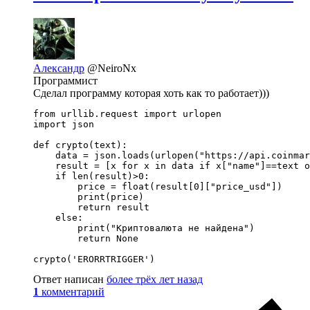
Александр
@NeiroNx
Программист
Сделал программу которая хоть как то работает)))
from urllib.request import urlopen

import json

def crypto(text):

    data = json.loads(urlopen("https://api.coinmar
    result = [x for x in data if x["name"]==text o
    if len(result)>0:

        price = float(result[0]["price_usd"])

        print(price)

        return result

    else:

        print("Криптовалюта не найдена")

        return None

crypto('ERORRTRIGGER')
Ответ написан
более трёх лет назад
1
комментарий