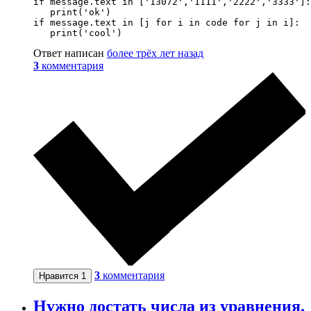
if message.text in ['13072','1111','2222','3333']:

   print('ok')

if message.text in [j for i in code for j in i]:

   print('cool')
Ответ написан
более трёх лет назад
3
комментария
3
комментария
Нравится
1
Нужно достать числа из уравнения.