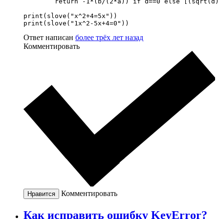
	return -1*(b/(2*a)) if d==0 else [(sqrt(d)-b)/(2*a),(-1*sqrt(d)-b)/(2*a)]

print(slove("x^2+4=5x"))

print(slove("1x^2-5x+4=0"))
Ответ написан
более трёх лет назад
Комментировать
Комментировать
Нравится
Как исправить ошибку KeyError?