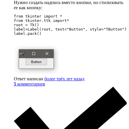
Нужно создать надпись вместо кнопки, но стилизовать
ее как кнопку:
from tkinter import *

from tkinter.ttk import*

root = Tk()

label=Label(root, text="Button", style="TButton")

label.pack()
Ответ написан
более трёх лет назад
5
комментариев