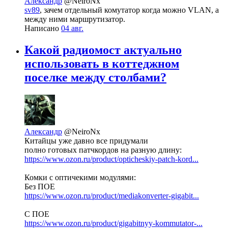
Александр
@NeiroNx
sv89
, зачем отдельный комутатор когда можно VLAN, а
между ними маршрутизатор.
Написано
04 авг.
Какой радиомост актуально
использовать в коттеджном
поселке между столбами?
Александр
@NeiroNx
Китайцы уже давно все придумали
полно готовых патчкордов на разную длину:
https://www.ozon.ru/product/opticheskiy-patch-kord...
Комки с оптичекими модулями:
Без ПОЕ
https://www.ozon.ru/product/mediakonverter-gigabit...
С ПОЕ
https://www.ozon.ru/product/gigabitnyy-kommutator-...