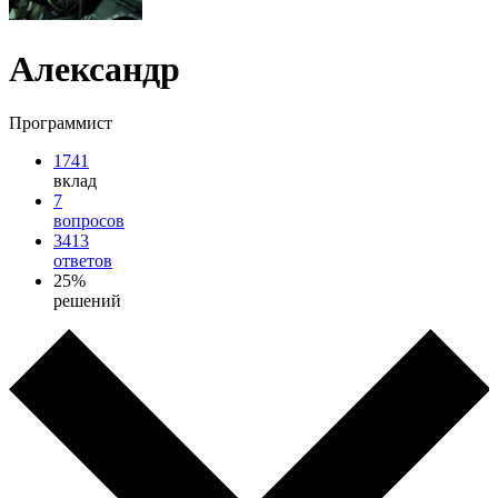
Александр
Программист
1741
вклад
7
вопросов
3413
ответов
25%
решений