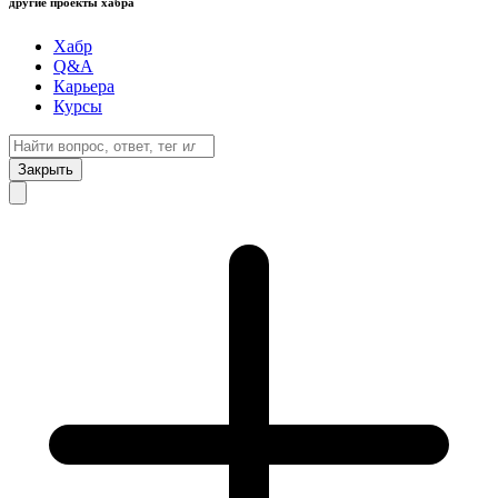
другие проекты хабра
Хабр
Q&A
Карьера
Курсы
Закрыть