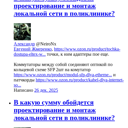
проектирование и монтаж
локальной сети в поликлинике?
Александр
@NeiroNx
Евгений Жмеренко
,
https://www.ozon.ru/product/tochka-
dostupa-eltex-w...
точки, к ним адаптеры пое еще.
Коммутаторы между собой соединяют оптикой по
кольцевой схеме SFP 2шт на комутатор
https://www.ozon.ru/product/modul-sfp-dlya-etherne...
и
патчкорды
https://www.ozon.ru/product/kabel-dlya-internet-
so...
Написано
26 дек. 2025
В какую сумму обойдется
проектирование и монтаж
локальной сети в поликлинике?