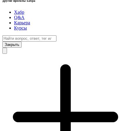
другие проекты хабра
Хабр
Q&A
Карьера
Курсы
Закрыть