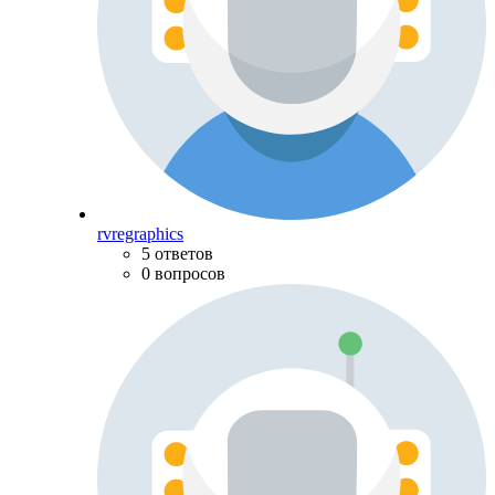
rvregraphics
5 ответов
0 вопросов