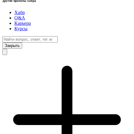
другие проекты хабра
Хабр
Q&A
Карьера
Курсы
Закрыть