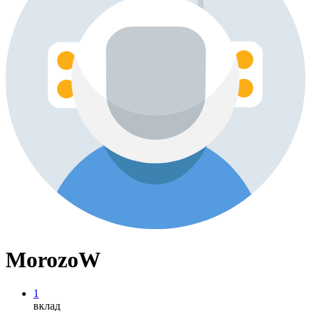
MorozoW
1
вклад