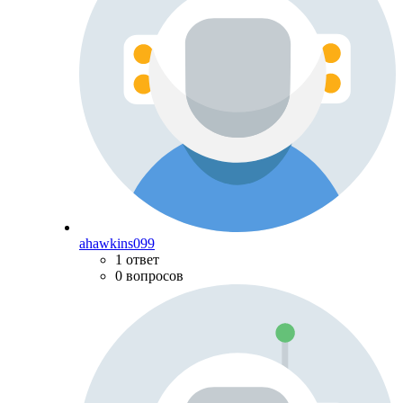
ahawkins099
1 ответ
0 вопросов