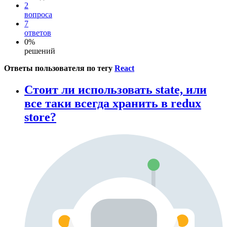
2
вопроса
7
ответов
0%
решений
Ответы пользователя по тегу
React
Стоит ли использовать state, или
все таки всегда хранить в redux
store?