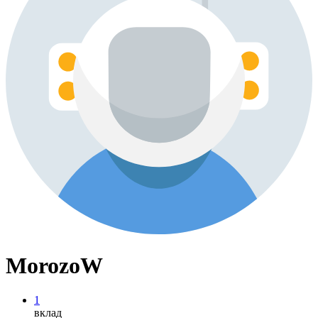
MorozoW
1
вклад