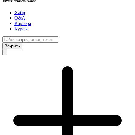
другие проекты хабра
Хабр
Q&A
Карьера
Курсы
Закрыть