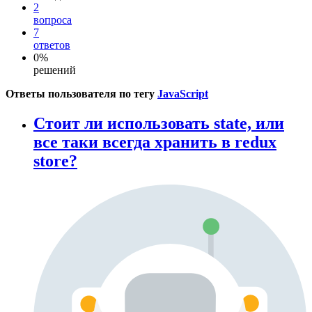
2
вопроса
7
ответов
0%
решений
Ответы пользователя по тегу
JavaScript
Стоит ли использовать state, или
все таки всегда хранить в redux
store?