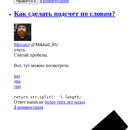
3
комментария
Нравится
6
Как сделать подсчет по словам?
Михаил
@Mikhail_RU
учусь
Считай пробелы.
Вот, тут можно посмотреть:
раз
два
три
return str.split(' ').length;
Ответ написан
более трёх лет назад
2
комментария