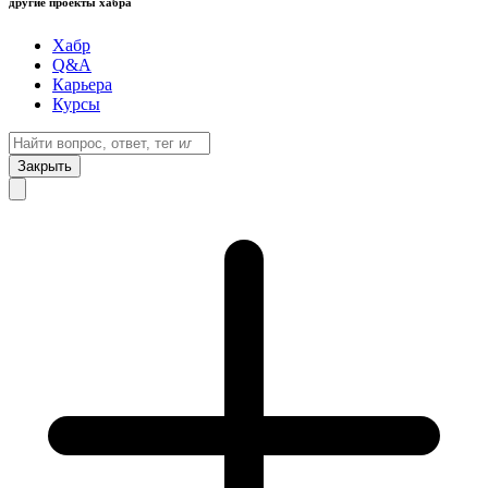
другие проекты хабра
Хабр
Q&A
Карьера
Курсы
Закрыть