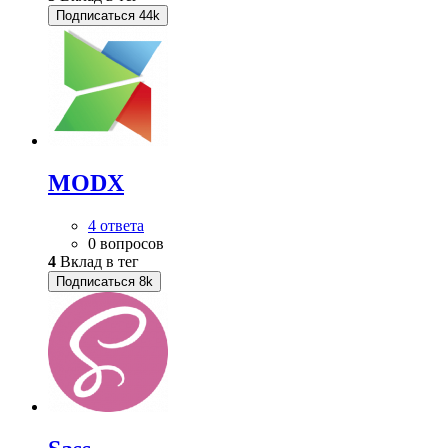
Подписаться
44k
MODX
4 ответа
0 вопросов
4
Вклад в тег
Подписаться
8k