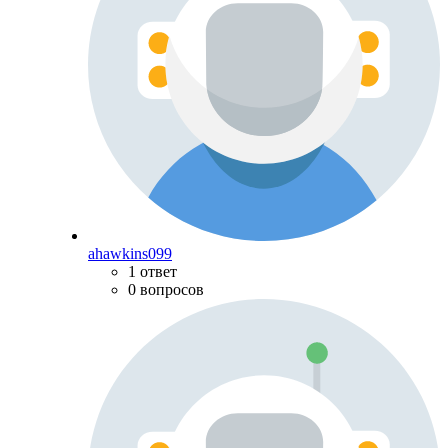
ahawkins099
1 ответ
0 вопросов