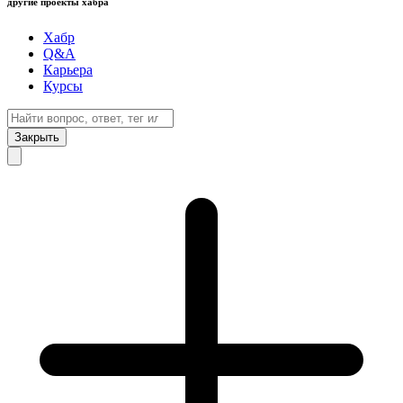
другие проекты хабра
Хабр
Q&A
Карьера
Курсы
Закрыть