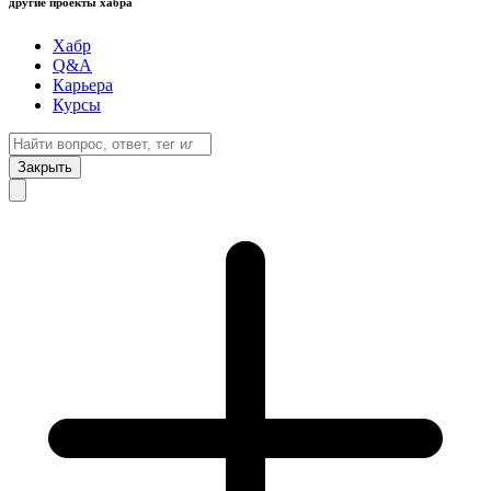
другие проекты хабра
Хабр
Q&A
Карьера
Курсы
Закрыть