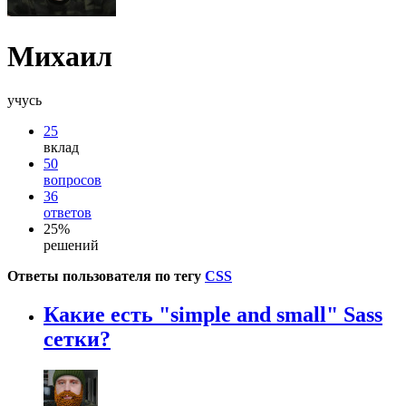
Михаил
учусь
25
вклад
50
вопросов
36
ответов
25%
решений
Ответы пользователя по тегу
CSS
Какие есть "simple and small" Sass
сетки?