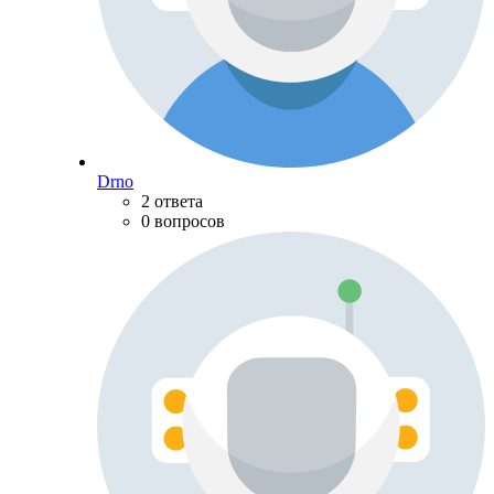
Drno
2 ответа
0 вопросов