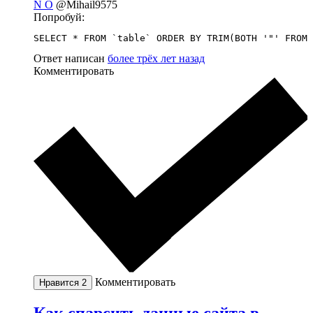
N O
@Mihail9575
Попробуй:
SELECT * FROM `table` ORDER BY TRIM(BOTH '"' FROM 
Ответ написан
более трёх лет назад
Комментировать
Комментировать
Нравится
2
Как спарсить данные сайта в