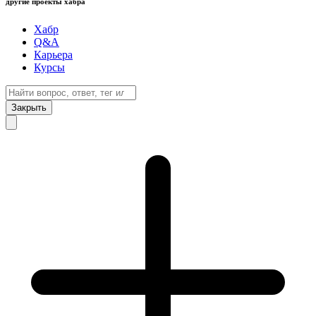
другие проекты хабра
Хабр
Q&A
Карьера
Курсы
Закрыть