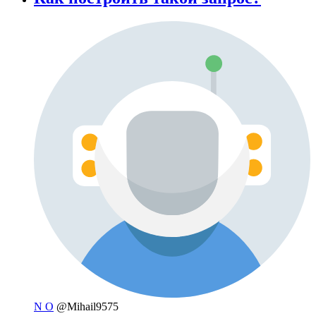
N O
@Mihail9575