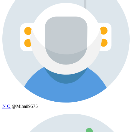
N O
@Mihail9575