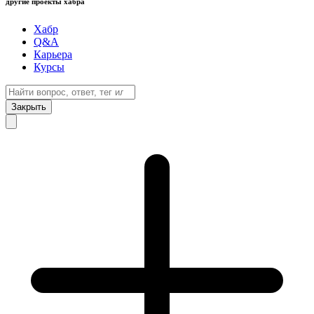
другие проекты хабра
Хабр
Q&A
Карьера
Курсы
Закрыть