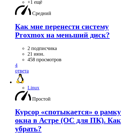
+1 ещё
Средний
Как мне перенести систему
Proxmox на меньший диск?
2 подписчика
21 июн.
458 просмотров
4
ответа
Linux
Простой
Курсор «спотыкается» о рамку
окна в Астре (ОС для ПК). Как
убрать?